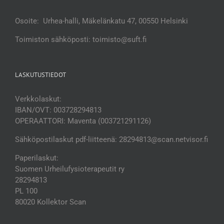
Osoite: Urhea-halli, Mäkelänkatu 47, 00550 Helsinki
Toimiston sähköposti: toimisto@suft.fi
LASKUTUSTIEDOT
Verkkolaskut:
IBAN/OVT: 003728294813
OPERAATTORI: Maventa (003721291126)
Sähköpostilaskut pdf-liitteenä: 28294813@scan.netvisor.fi
Paperilaskut:
Suomen Urheilufysioterapeutit ry
28294813
PL 100
80020 Kollektor Scan