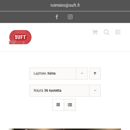
Skip
toimisto@suft.fi
to
content
Facebook
Instagram
Lajittele:
hinta
Näytä
36 tuotetta