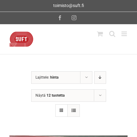
Skip
toimisto@suft.fi
to
content
Facebook
Instagram
Lajittele:
hinta
Näytä
12 tuotetta