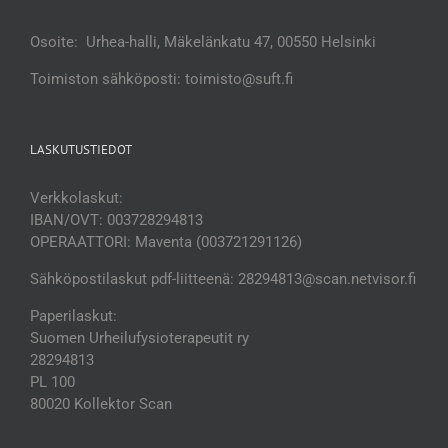
Osoite: Urhea-halli, Mäkelänkatu 47, 00550 Helsinki
Toimiston sähköposti: toimisto@suft.fi
LASKUTUSTIEDOT
Verkkolaskut:
IBAN/OVT: 003728294813
OPERAATTORI: Maventa (003721291126)
Sähköpostilaskut pdf-liitteenä: 28294813@scan.netvisor.fi
Paperilaskut:
Suomen Urheilufysioterapeutit ry
28294813
PL 100
80020 Kollektor Scan