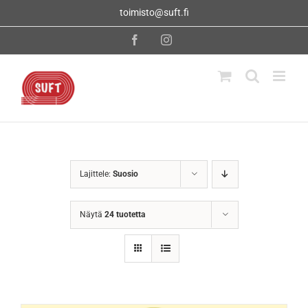
Skip
toimisto@suft.fi
to
content
Facebook
Instagram
Lajittele:
Suosio
Näytä
24 tuotetta