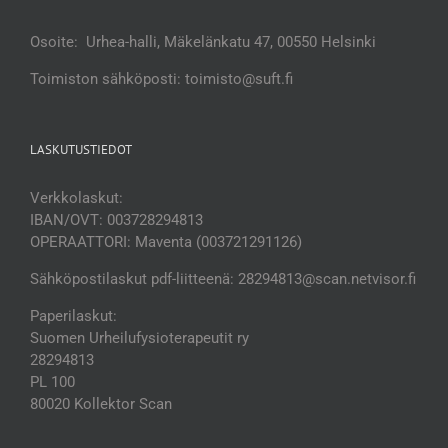
Osoite: Urhea-halli, Mäkelänkatu 47, 00550 Helsinki
Toimiston sähköposti: toimisto@suft.fi
LASKUTUSTIEDOT
Verkkolaskut:
IBAN/OVT: 003728294813
OPERAATTORI: Maventa (003721291126)
Sähköpostilaskut pdf-liitteenä: 28294813@scan.netvisor.fi
Paperilaskut:
Suomen Urheilufysioterapeutit ry
28294813
PL 100
80020 Kollektor Scan