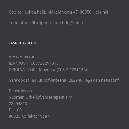
Osoite: Urhea-halli, Mäkelänkatu 47, 00550 Helsinki
Toimiston sähköposti: toimisto@suft.fi
LASKUTUSTIEDOT
Verkkolaskut:
IBAN/OVT: 003728294813
OPERAATTORI: Maventa (003721291126)
Sähköpostilaskut pdf-liitteenä: 28294813@scan.netvisor.fi
Paperilaskut:
Suomen Urheilufysioterapeutit ry
28294813
PL 100
80020 Kollektor Scan