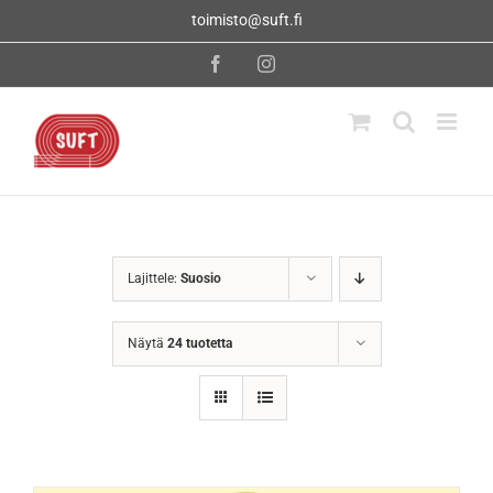
Skip
toimisto@suft.fi
to
content
Facebook
Instagram
Lajittele:
Suosio
Näytä
24 tuotetta