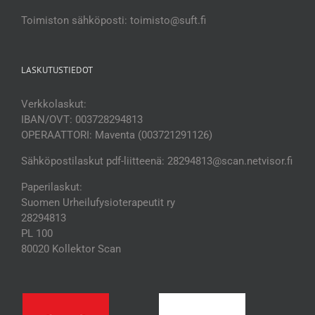
Toimiston sähköposti: toimisto@suft.fi
LASKUTUSTIEDOT
Verkkolaskut:
IBAN/OVT: 003728294813
OPERAATTORI: Maventa (003721291126)
Sähköpostilaskut pdf-liitteenä: 28294813@scan.netvisor.fi
Paperilaskut:
Suomen Urheilufysioterapeutit ry
28294813
PL 100
80020 Kollektor Scan