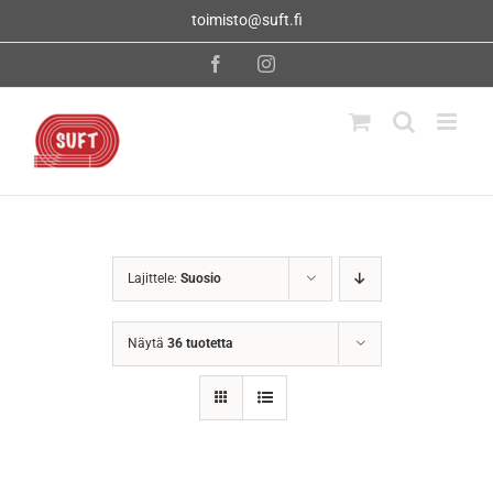
Skip
toimisto@suft.fi
to
content
Facebook
Instagram
Lajittele:
Suosio
Näytä
36 tuotetta