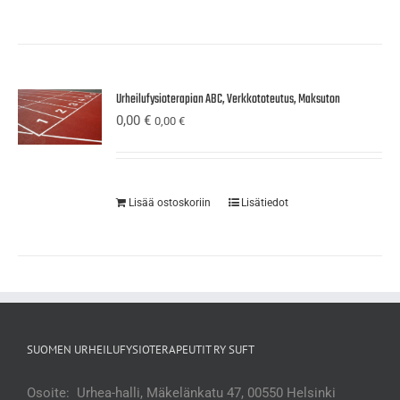
Urheilufysioterapian ABC, Verkkototeutus, Maksuton
0,00
€
0,00
€
Lisää ostoskoriin
Lisätiedot
SUOMEN URHEILUFYSIOTERAPEUTIT RY SUFT
Osoite: Urhea-halli, Mäkelänkatu 47, 00550 Helsinki