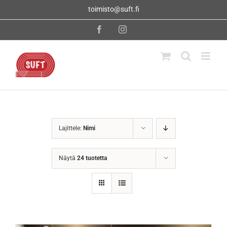
Skip
toimisto@suft.fi
to
content
Facebook
Instagram
Lajittele:
Nimi
Näytä
24 tuotetta