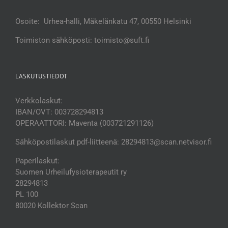
Osoite: Urhea-halli, Mäkelänkatu 47, 00550 Helsinki
Toimiston sähköposti: toimisto@suft.fi
LASKUTUSTIEDOT
Verkkolaskut:
IBAN/OVT: 003728294813
OPERAATTORI: Maventa (003721291126)
Sähköpostilaskut pdf-liitteenä: 28294813@scan.netvisor.fi
Paperilaskut:
Suomen Urheilufysioterapeutit ry
28294813
PL 100
80020 Kollektor Scan