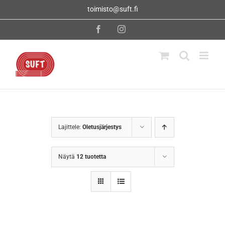
Skip
toimisto@suft.fi
to
content
Facebook
Instagram
Lajittele:
Oletusjärjestys
Näytä
12 tuotetta