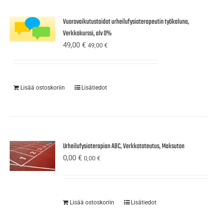
Vuorovaikutustaidot urheilufysioterapeutin työkaluna,
Verkkokurssi, alv 0%
49,00
€
49,00
€
Lisää ostoskoriin
Lisätiedot
Urheilufysioterapian ABC, Verkkototeutus, Maksuton
0,00
€
0,00
€
Lisää ostoskoriin
Lisätiedot