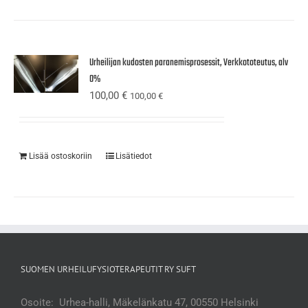
Urheilijan kudosten paranemisprosessit, Verkkototeutus, alv
0%
100,00
€
100,00
€
Lisää ostoskoriin
Lisätiedot
SUOMEN URHEILUFYSIOTERAPEUTIT RY SUFT
Osoite: Urhea-halli, Mäkelänkatu 47, 00550 Helsinki