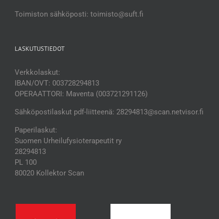
Toimiston sähköposti: toimisto@suft.fi
LASKUTUSTIEDOT
Verkkolaskut:
IBAN/OVT: 003728294813
OPERAATTORI: Maventa (003721291126)
Sähköpostilaskut pdf-liitteenä: 28294813@scan.netvisor.fi
Paperilaskut:
Suomen Urheilufysioterapeutit ry
28294813
PL 100
80020 Kollektor Scan