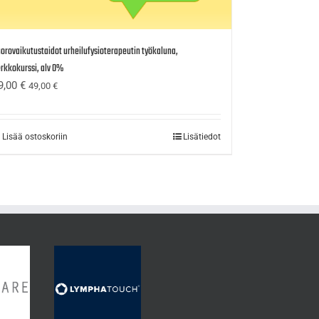
orovaikutustaidot urheilufysioterapeutin työkaluna,
rkkokurssi, alv 0%
9,00
€
49,00
€
Lisää ostoskoriin
Lisätiedot