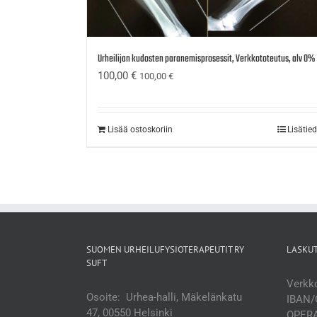
Urheilijan kudosten paranemisprosessit, Verkkototeutus, alv 0%
100,00
€
100,00
€
Lisää ostoskoriin
Lisätie
SUOMEN URHEILUFYSIOTERAPEUTIT RY
LASKU
SUFT
Verkko
Osoite: Urhea-halli, Mäkelänkatu
IBAN/
47, 00550 Helsinki
OPERA