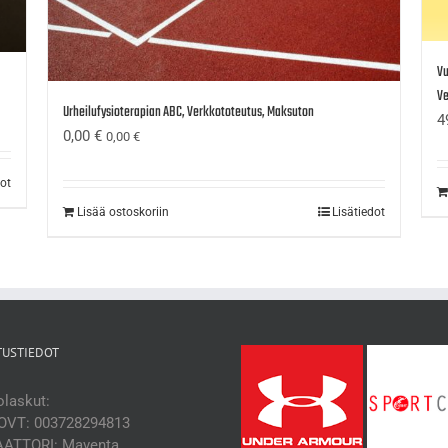
Vu
Ve
Urheilufysioterapian ABC, Verkkototeutus, Maksuton
4
0,00
€
0,00
€
dot
Lisää ostoskoriin
Lisätiedot
TUSTIEDOT
laskut:
OVT: 003728294813
ATTORI: Maventa