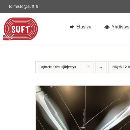
Skip
toimisto@suft.fi
to
content
Etusivu
Yhdistys
Lajittele:
Oletusjärjestys
Näytä
12 t