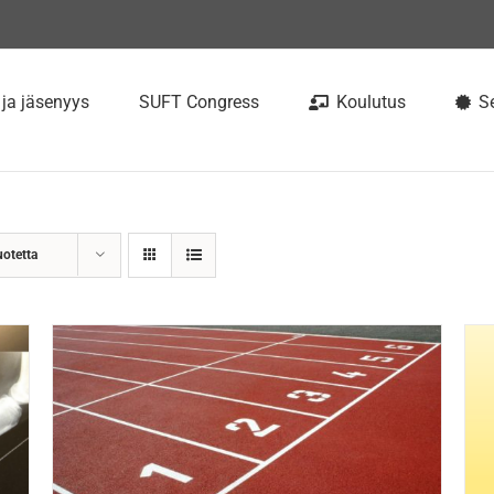
 ja jäsenyys
SUFT Congress
Koulutus
Se
uotetta