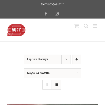
Skip
toimisto@suft.fi
to
content
Facebook
Instagram
Lajittele:
Päiväys
Näytä
24 tuotetta