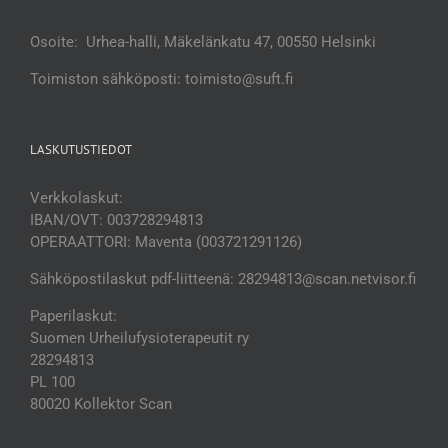
Osoite: Urhea-halli, Mäkelänkatu 47, 00550 Helsinki
Toimiston sähköposti: toimisto@suft.fi
LASKUTUSTIEDOT
Verkkolaskut:
IBAN/OVT: 003728294813
OPERAATTORI: Maventa (003721291126)
Sähköpostilaskut pdf-liitteenä: 28294813@scan.netvisor.fi
Paperilaskut:
Suomen Urheilufysioterapeutit ry
28294813
PL 100
80020 Kollektor Scan