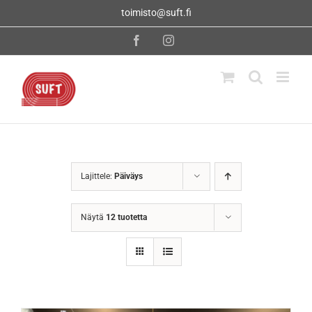
Skip
toimisto@suft.fi
to
content
Facebook
Instagram
Lajittele:
Päiväys
Näytä
12 tuotetta