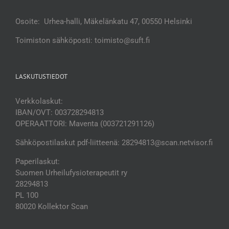
Osoite: Urhea-halli, Mäkelänkatu 47, 00550 Helsinki
Toimiston sähköposti: toimisto@suft.fi
LASKUTUSTIEDOT
Verkkolaskut:
IBAN/OVT: 003728294813
OPERAATTORI: Maventa (003721291126)
Sähköpostilaskut pdf-liitteenä: 28294813@scan.netvisor.fi
Paperilaskut:
Suomen Urheilufysioterapeutit ry
28294813
PL 100
80020 Kollektor Scan