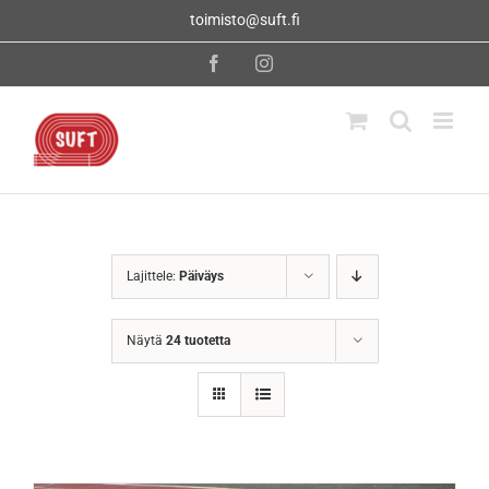
Skip
toimisto@suft.fi
to
content
Facebook
Instagram
Lajittele:
Päiväys
Näytä
24 tuotetta