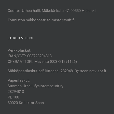
Osoite: Urhea-halli, Mäkelänkatu 47, 00550 Helsinki
Toimiston sähköposti: toimisto@suft.fi
LASKUTUSTIEDOT
Verkkolaskut:
IBAN/OVT: 003728294813
OPERAATTORI: Maventa (003721291126)
Sähköpostilaskut pdf-liitteenä: 28294813@scan.netvisor.fi
Paperilaskut:
Suomen Urheilufysioterapeutit ry
28294813
PL 100
80020 Kollektor Scan