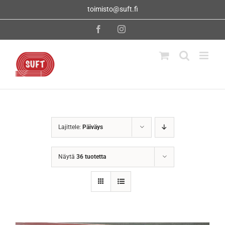
Skip
toimisto@suft.fi
to
content
Facebook
Instagram
Lajittele:
Päiväys
Näytä
36 tuotetta