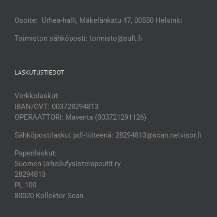
Osoite: Urhea-halli, Mäkelänkatu 47, 00550 Helsinki
Toimiston sähköposti: toimisto@suft.fi
LASKUTUSTIEDOT
Verkkolaskut:
IBAN/OVT: 003728294813
OPERAATTORI: Maventa (003721291126)
Sähköpostilaskut pdf-liitteenä: 28294813@scan.netvisor.fi
Paperilaskut:
Suomen Urheilufysioterapeutit ry
28294813
PL 100
80020 Kollektor Scan