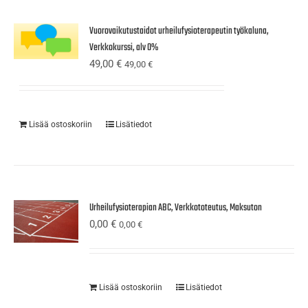
Vuorovaikutustaidot urheilufysioterapeutin työkaluna,
Verkkokurssi, alv 0%
49,00
€
49,00
€
Lisää ostoskoriin
Lisätiedot
Urheilufysioterapian ABC, Verkkototeutus, Maksuton
0,00
€
0,00
€
Lisää ostoskoriin
Lisätiedot