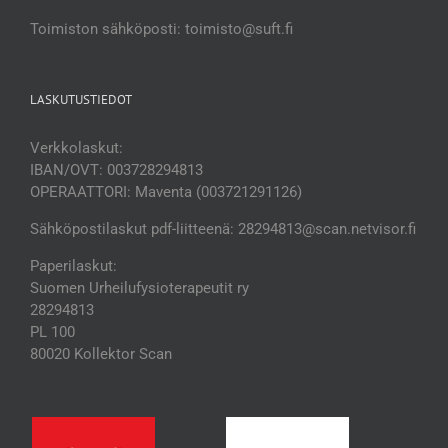
Toimiston sähköposti: toimisto@suft.fi
LASKUTUSTIEDOT
Verkkolaskut:
IBAN/OVT: 003728294813
OPERAATTORI: Maventa (003721291126)
Sähköpostilaskut pdf-liitteenä: 28294813@scan.netvisor.fi
Paperilaskut:
Suomen Urheilufysioterapeutit ry
28294813
PL 100
80020 Kollektor Scan