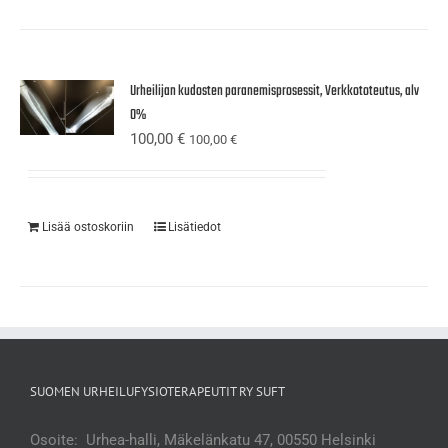
Urheilijan kudosten paranemisprosessit, Verkkototeutus, alv
0%
100,00
€
100,00
€
Lisää ostoskoriin
Lisätiedot
SUOMEN URHEILUFYSIOTERAPEUTIT RY SUFT
Osoite: Urhea-halli, Mäkelänkatu 47, 00550 Helsinki