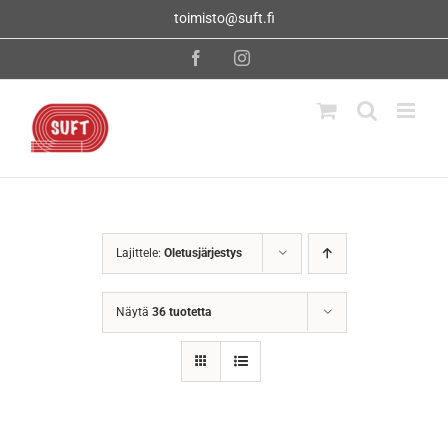
Skip
toimisto@suft.fi
to
content
Facebook
Instagram
Lajittele:
Oletusjärjestys
Näytä
36 tuotetta