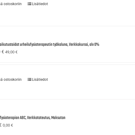
ää ostoskoriin
Lisätiedot
aikutustaidot urheilufysioterapeutin työkaluna, Verkkokurssi, alv 0%
0
€
49,00
€
ää ostoskoriin
Lisätiedot
ufysioterapian ABC, Verkkototeutus, Maksuton
€
0,00
€