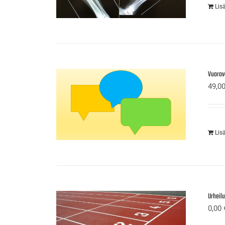
Lis
Vuorov
49,0
Lis
Urheil
0,00