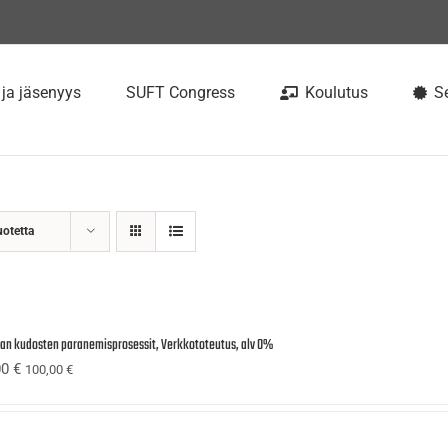
 ja jäsenyys
SUFT Congress
Koulutus
Se
uotetta
ijan kudosten paranemisprosessit, Verkkototeutus, alv 0%
00
€
100,00
€