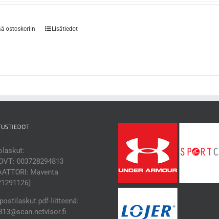
ää ostoskoriin
Lisätiedot
TUSTIEDOT
laskut:
OVT: 003728294813
ATTORI: Maventa
21291126)
ostilaskut pdf-liitteenä:
13@scan.netvisor.fi