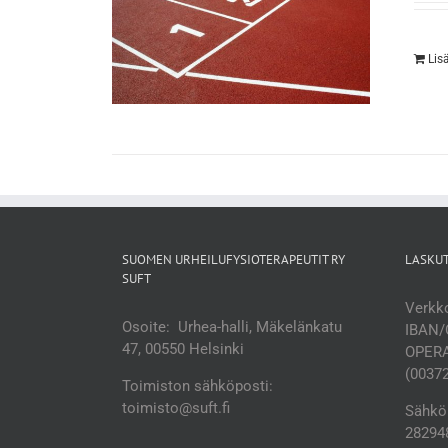
Lis
SUOMEN URHEILUFYSIOTERAPEUTIT RY
LASKU
SUFT
Verkko
Osoite: Urhea-halli, Mäkelänkatu
IBAN/
47, 00550 Helsinki
OPERA
(0037
Toimiston sähköposti:
toimisto@suft.fi
Sähköp
282948