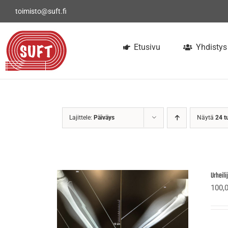
Skip
toimisto@suft.fi
to
content
Etusivu
Yhdistys
Lajittele:
Päiväys
Näytä
24 t
Urheil
100,