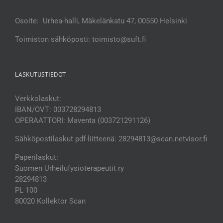
Osoite: Urhea-halli, Mäkelänkatu 47, 00550 Helsinki
Toimiston sähköposti: toimisto@suft.fi
LASKUTUSTIEDOT
Verkkolaskut:
IBAN/OVT: 003728294813
OPERAATTORI: Maventa (003721291126)
Sähköpostilaskut pdf-liitteenä: 28294813@scan.netvisor.fi
Paperilaskut:
Suomen Urheilufysioterapeutit ry
28294813
PL 100
80020 Kollektor Scan