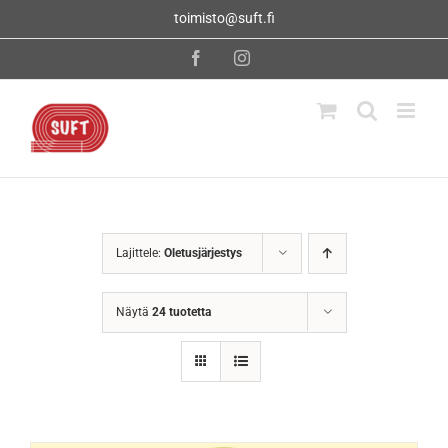
Skip
toimisto@suft.fi
to
content
Facebook
Instagram
Lajittele:
Oletusjärjestys
Näytä
24 tuotetta