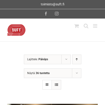
Skip
toimisto@suft.fi
to
content
Facebook
Instagram
Lajittele:
Päiväys
Näytä
36 tuotetta