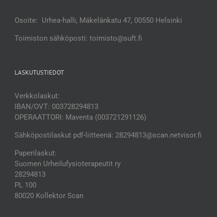
Osoite: Urhea-halli, Mäkelänkatu 47, 00550 Helsinki
Toimiston sähköposti: toimisto@suft.fi
LASKUTUSTIEDOT
Verkkolaskut:
IBAN/OVT: 003728294813
OPERAATTORI: Maventa (003721291126)
Sähköpostilaskut pdf-liitteenä: 28294813@scan.netvisor.fi
Paperilaskut:
Suomen Urheilufysioterapeutit ry
28294813
PL 100
80020 Kollektor Scan