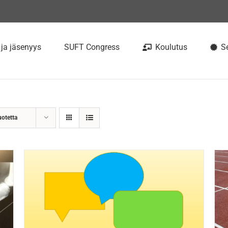
 ja jäsenyys
SUFT Congress
Koulutus
Se
uotetta