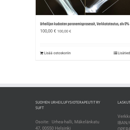
Urheilijan kudosten paranemisprosessit, Verkkototeutus, alv 0%
100,00
€
100,00
€
Lisää ostoskoriin
Lisätie
SUOMEN URHEILUFYSIOTERAPEUTIT RY
LASKU
SUFT
Verkko
Osoite: Urhea-halli, Mäkelänkatu
IBAN/
47, 00550 Helsinki
OPERA