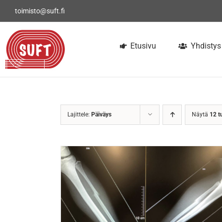
Skip
toimisto@suft.fi
to
content
Etusivu
Yhdistys
Lajittele:
Päiväys
Näytä
12 t