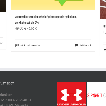
Vuorovaikutustaidot urheilufysioterapeutin työkaluna,
Verkkokurssi, alv 0%
Ur
49,00
€
49,00
€
0
dot
Lisää ostoskoriin
Lisätiedot
TUSTIEDOT
laskut:
OVT: 003728294813
ATTORI: Maventa