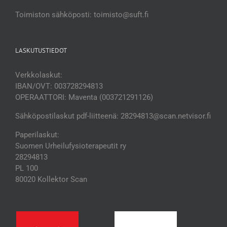
Toimiston sähköposti: toimisto@suft.fi
LASKUTUSTIEDOT
Verkkolaskut:
IBAN/OVT: 003728294813
OPERAATTORI: Maventa (003721291126)
Sähköpostilaskut pdf-liitteenä: 28294813@scan.netvisor.fi
Paperilaskut:
Suomen Urheilufysioterapeutit ry
28294813
PL 100
80020 Kollektor Scan