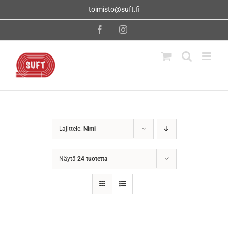
Skip
toimisto@suft.fi
to
content
Facebook
Instagram
Lajittele:
Nimi
Näytä
24 tuotetta