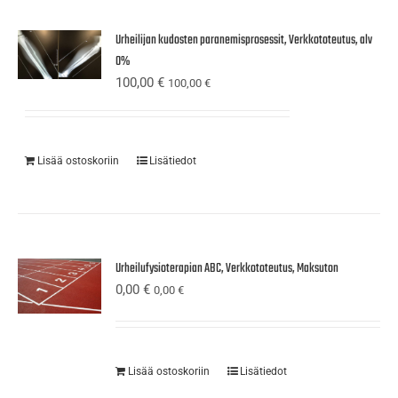
Urheilijan kudosten paranemisprosessit, Verkkototeutus, alv
0%
100,00
€
100,00
€
Lisää ostoskoriin
Lisätiedot
Urheilufysioterapian ABC, Verkkototeutus, Maksuton
0,00
€
0,00
€
Lisää ostoskoriin
Lisätiedot