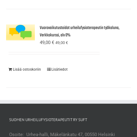
Vuorovaikutustaidot urheilufysioterapeutin työkaluna,
Verkkokurssi, alv 0%
49,00
€
49,00
€
Lisää ostoskoriin
Lisätiedot
SUOMEN URHEILUFYSIOTERAPEUTIT RY SUFT
Osoite: Urhea-halli, Mäkelänkatu 47, 00550 Helsinki