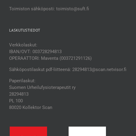
Toimiston sähköposti: toimisto@suft.fi
LASKUTUSTIEDOT
Verkkolaskut:
IBAN/OVT: 003728294813
OPERAATTORI: Maventa (003721291126)
Sähköpostilaskut pdf-liitteenä: 28294813@scan.netvisor.fi
Paperilaskut:
Suomen Urheilufysioterapeutit ry
28294813
PL 100
80020 Kollektor Scan