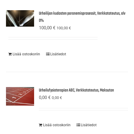
Urheilijan kudosten paranemisprosessit, Verkkototeutus, alv
0%
100,00
€
100,00
€
Lisää ostoskoriin
Lisätiedot
Urheilufysioterapian ABC, Verkkototeutus, Maksuton
0,00
€
0,00
€
Lisää ostoskoriin
Lisätiedot