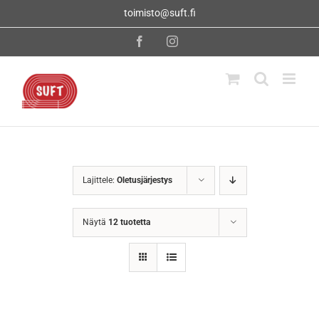
Skip
toimisto@suft.fi
to
content
Facebook
Instagram
Lajittele:
Oletusjärjestys
Näytä
12 tuotetta