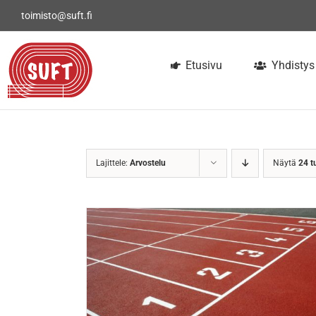
Skip
toimisto@suft.fi
to
content
Etusivu
Yhdistys
Lajittele:
Arvostelu
Näytä
24 t