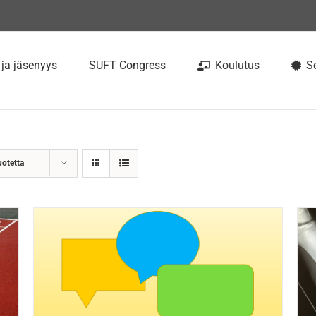
 ja jäsenyys
SUFT Congress
Koulutus
Se
uotetta