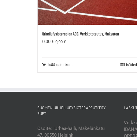
Urheilufysioterapian ABC, Verkkototeutus, Maksuton
0,00
€
0,00
€
Lisää ostoskoriin
Lisätie
SUOMEN URHEILUFYSIOTERAPEUTIT RY
LASKU
SUFT
Verkko
Osoite: Urhea-halli, Mäkelänkatu
IBAN/
47, 00550 Helsinki
OPERA