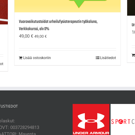
Vuorovaikutustaidot urheilufysioterapeutin työkaluna,
Ur
Verkkokurssi, alv 0%
1
49,00
€
49,00
€
Lisää ostoskoriin
Lisätiedot
dot
TUSTIEDOT
laskut:
OVT: 003728294813
ATTORI: Maventa