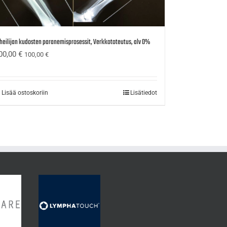
heilijan kudosten paranemisprosessit, Verkkototeutus, alv 0%
00,00
€
100,00
€
Lisää ostoskoriin
Lisätiedot