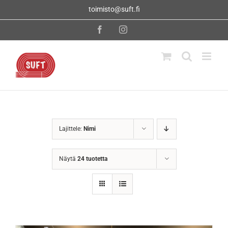
Skip
toimisto@suft.fi
to
content
Facebook
Instagram
Lajittele:
Nimi
Näytä
24 tuotetta