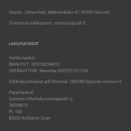
Osoite: Urhea-halli, Mäkelänkatu 47, 00550 Helsinki
Toimiston sähköposti: toimisto@suft.fi
LASKUTUSTIEDOT
Verkkolaskut:
IBAN/OVT: 003728294813
OPERAATTORI: Maventa (003721291126)
Sähköpostilaskut pdf-liitteenä: 28294813@scan.netvisor.fi
Paperilaskut:
Suomen Urheilufysioterapeutit ry
28294813
PL 100
80020 Kollektor Scan