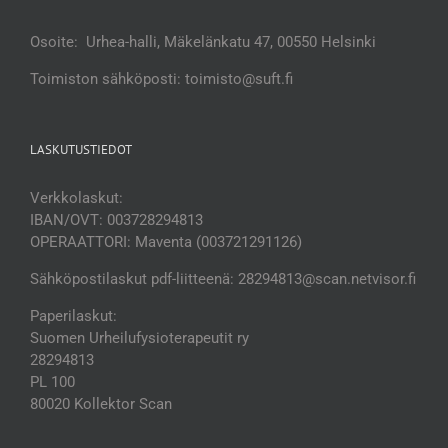
Osoite: Urhea-halli, Mäkelänkatu 47, 00550 Helsinki
Toimiston sähköposti: toimisto@suft.fi
LASKUTUSTIEDOT
Verkkolaskut:
IBAN/OVT: 003728294813
OPERAATTORI: Maventa (003721291126)
Sähköpostilaskut pdf-liitteenä: 28294813@scan.netvisor.fi
Paperilaskut:
Suomen Urheilufysioterapeutit ry
28294813
PL 100
80020 Kollektor Scan