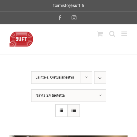
Skip
toimisto@suft.fi
to
content
Facebook
Instagram
Lajittele:
Oletusjärjestys
Näytä
24 tuotetta