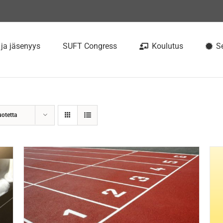
 ja jäsenyys
SUFT Congress
Koulutus
Se
uotetta