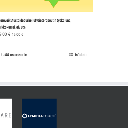
orovaikutustaidot urheilufysioterapeutin työkaluna,
rkkokurssi, alv 0%
9,00
€
49,00
€
Lisää ostoskoriin
Lisätiedot