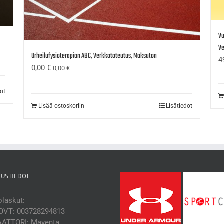
Vu
Ve
Urheilufysioterapian ABC, Verkkototeutus, Maksuton
4
0,00
€
0,00
€
dot
Lisää ostoskoriin
Lisätiedot
TUSTIEDOT
laskut:
OVT: 003728294813
ATTORI: Maventa