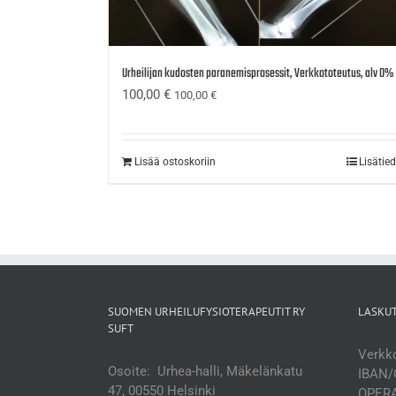
Urheilijan kudosten paranemisprosessit, Verkkototeutus, alv 0%
100,00
€
100,00
€
Lisää ostoskoriin
Lisätie
SUOMEN URHEILUFYSIOTERAPEUTIT RY
LASKU
SUFT
Verkko
Osoite: Urhea-halli, Mäkelänkatu
IBAN/
47, 00550 Helsinki
OPERA