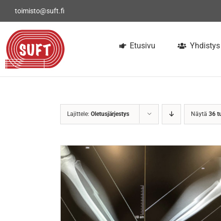
Skip
toimisto@suft.fi
to
content
Etusivu
Yhdistys
Lajittele:
Oletusjärjestys
Näytä
36 t