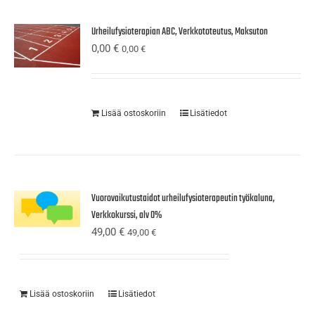
Urheilufysioterapian ABC, Verkkototeutus, Maksuton
0,00
€
0,00
€
Lisää ostoskoriin
Lisätiedot
Vuorovaikutustaidot urheilufysioterapeutin työkaluna,
Verkkokurssi, alv 0%
49,00
€
49,00
€
Lisää ostoskoriin
Lisätiedot