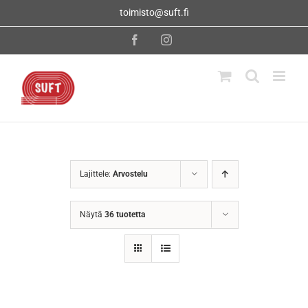
Skip
toimisto@suft.fi
to
content
Facebook
Instagram
Lajittele:
Arvostelu
Näytä
36 tuotetta