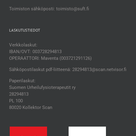
Toimiston sähköposti: toimisto@suft.fi
LASKUTUSTIEDOT
Verkkolaskut:
IBAN/OVT: 003728294813
OPERAATTORI: Maventa (003721291126)
Sähköpostilaskut pdf-liitteenä: 28294813@scan.netvisor.fi
Paperilaskut:
Suomen Urheilufysioterapeutit ry
28294813
PL 100
80020 Kollektor Scan