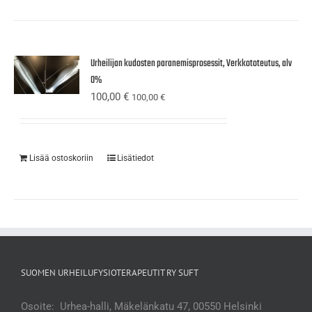
Urheilijan kudosten paranemisprosessit, Verkkototeutus, alv
0%
100,00
€
100,00
€
Lisää ostoskoriin
Lisätiedot
SUOMEN URHEILUFYSIOTERAPEUTIT RY SUFT
Osoite: Urhea-halli, Mäkelänkatu 47, 00550 Helsinki