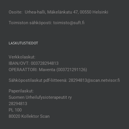
Osoite: Urhea-halli, Mäkelänkatu 47, 00550 Helsinki
Toimiston sähköposti: toimisto@suft.fi
LASKUTUSTIEDOT
Verkkolaskut:
IBAN/OVT: 003728294813
OPERAATTORI: Maventa (003721291126)
Sähköpostilaskut pdf-liitteenä: 28294813@scan.netvisor.fi
Paperilaskut:
Suomen Urheilufysioterapeutit ry
28294813
PL 100
80020 Kollektor Scan