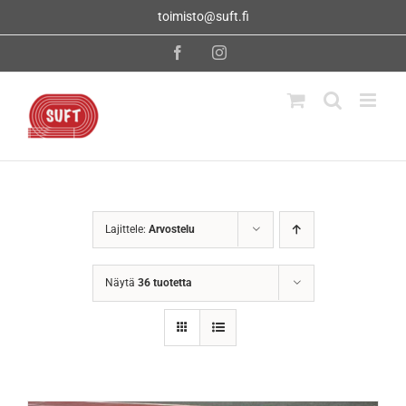
Skip
toimisto@suft.fi
to
content
Facebook
Instagram
Lajittele:
Arvostelu
Näytä
36 tuotetta