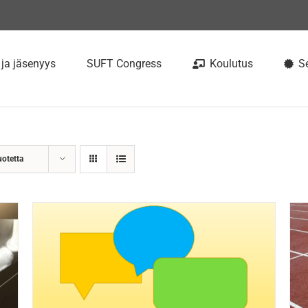
 ja jäsenyys
SUFT Congress
Koulutus
Se
uotetta