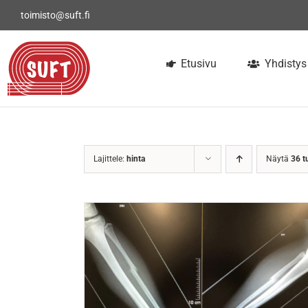
Skip
toimisto@suft.fi
to
content
Etusivu
Yhdistys
Lajittele:
hinta
Näytä
36 t