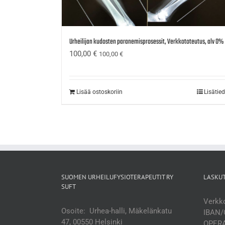
Urheilijan kudosten paranemisprosessit, Verkkototeutus, alv 0%
100,00
€
100,00
€
Lisää ostoskoriin
Lisätie
SUOMEN URHEILUFYSIOTERAPEUTIT RY
LASKU
SUFT
Verkko
Osoite: Urhea-halli, Mäkelänkatu
IBAN/
47, 00550 Helsinki
OPERA