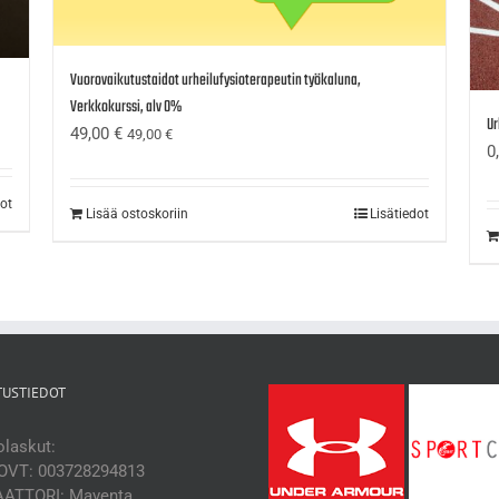
Vuorovaikutustaidot urheilufysioterapeutin työkaluna,
Verkkokurssi, alv 0%
Ur
49,00
€
49,00
€
0
dot
Lisää ostoskoriin
Lisätiedot
TUSTIEDOT
laskut:
OVT: 003728294813
ATTORI: Maventa