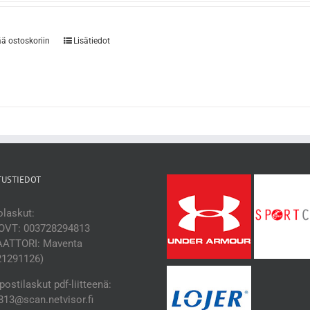
ää ostoskoriin
Lisätiedot
TUSTIEDOT
laskut:
OVT: 003728294813
ATTORI: Maventa
21291126)
ostilaskut pdf-liitteenä:
13@scan.netvisor.fi