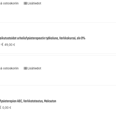
ää ostoskoriin
Lisätiedot
aikutustaidot urheilufysioterapeutin työkaluna, Verkkokurssi, alv 0%
0
€
49,00
€
ää ostoskoriin
Lisätiedot
ufysioterapian ABC, Verkkototeutus, Maksuton
€
0,00
€