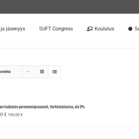
 ja jäsenyys
SUFT Congress
Koulutus
Se
uotetta
ijan kudosten paranemisprosessit, Verkkototeutus, alv 0%
00
€
100,00
€