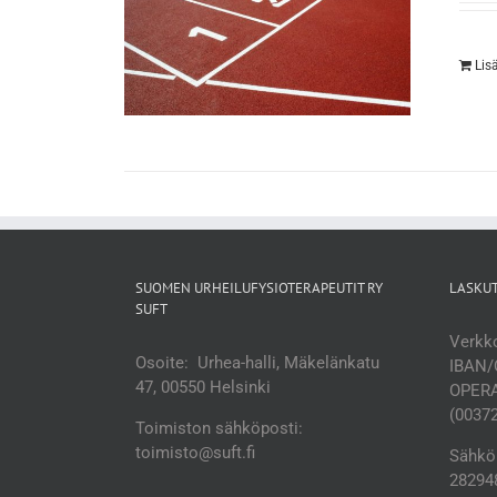
Lis
SUOMEN URHEILUFYSIOTERAPEUTIT RY
LASKU
SUFT
Verkko
Osoite: Urhea-halli, Mäkelänkatu
IBAN/
47, 00550 Helsinki
OPERA
(0037
Toimiston sähköposti:
toimisto@suft.fi
Sähköp
282948