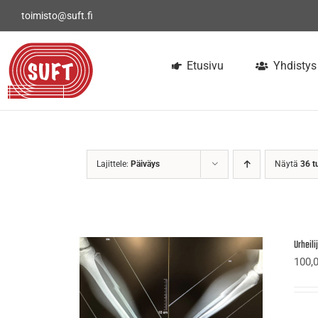
Skip
toimisto@suft.fi
to
content
Etusivu
Yhdistys
Lajittele:
Päiväys
Näytä
36 t
Urheil
100,