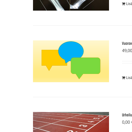
Lis
Vuorov
49,0
Lis
Urheil
0,00