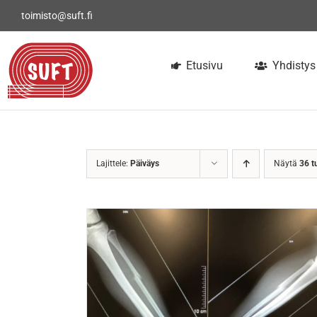
Skip
toimisto@suft.fi
to
content
Etusivu
Yhdistys
Lajittele:
Päiväys
Näytä
36 t