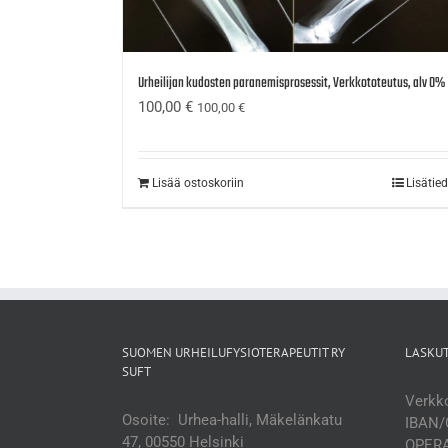
Urheilijan kudosten paranemisprosessit, Verkkototeutus, alv 0%
100,00
€
100,00
€
Lisää ostoskoriin
Lisätie
SUOMEN URHEILUFYSIOTERAPEUTIT RY
LASKU
SUFT
Verkko
Osoite: Urhea-halli, Mäkelänkatu
IBAN/
47, 00550 Helsinki
OPERA