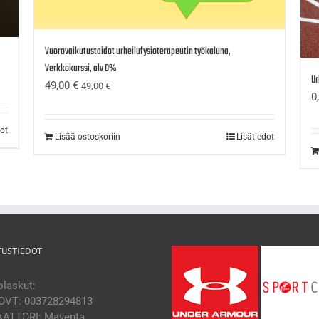
Vuorovaikutustaidot urheilufysioterapeutin työkaluna,
Verkkokurssi, alv 0%
Ur
49,00
€
49,00
€
0
dot
Lisää ostoskoriin
Lisätiedot
TUSTIEDOT
laskut:
OVT: 003728294813
ATTORI: Maventa