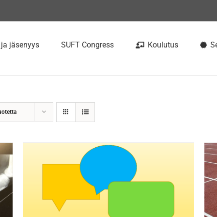
 ja jäsenyys
SUFT Congress
Koulutus
Se
uotetta