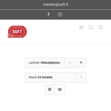
Skip
toimisto@suft.fi
to
content
Facebook
Instagram
Lajittele:
Oletusjärjestys
Näytä
24 tuotetta