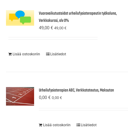
Vuorovaikutustaidot urheilufysioterapeutin työkaluna,
Verkkokurssi, alv 0%
49,00
€
49,00
€
Lisää ostoskoriin
Lisätiedot
Urheilufysioterapian ABC, Verkkototeutus, Maksuton
0,00
€
0,00
€
Lisää ostoskoriin
Lisätiedot