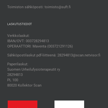
Toimiston sähköposti: toimisto@suft.fi
LASKUTUSTIEDOT
Verkkolaskut:
IBAN/OVT: 003728294813
OPERAATTORI: Maventa (003721291126)
Sähköpostilaskut pdf-liitteenä: 28294813@scan.netvisor.fi
Paperilaskut:
Suomen Urheilufysioterapeutit ry
28294813
PL 100
80020 Kollektor Scan