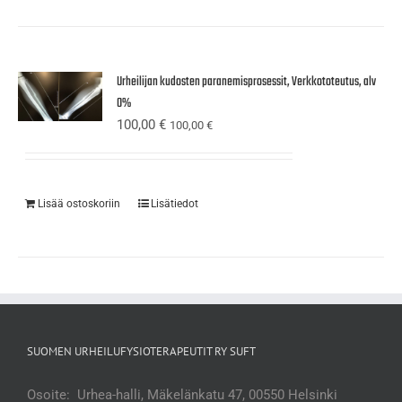
Urheilijan kudosten paranemisprosessit, Verkkototeutus, alv
0%
100,00
€
100,00
€
Lisää ostoskoriin
Lisätiedot
SUOMEN URHEILUFYSIOTERAPEUTIT RY SUFT
Osoite: Urhea-halli, Mäkelänkatu 47, 00550 Helsinki