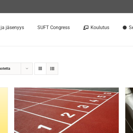
 ja jäsenyys
SUFT Congress
Koulutus
Se
uotetta