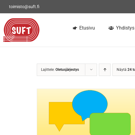
Skip
toimisto@suft.fi
to
content
Etusivu
Yhdistys
Lajittele:
Oletusjärjestys
Näytä
24 t