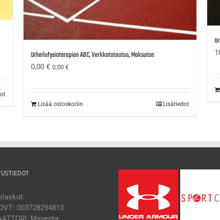
Ur
1
Urheilufysioterapian ABC, Verkkototeutus, Maksuton
0,00
€
0,00
€
dot
Lisää ostoskoriin
Lisätiedot
TUSTIEDOT
laskut:
OVT: 003728294813
ATTORI: Maventa