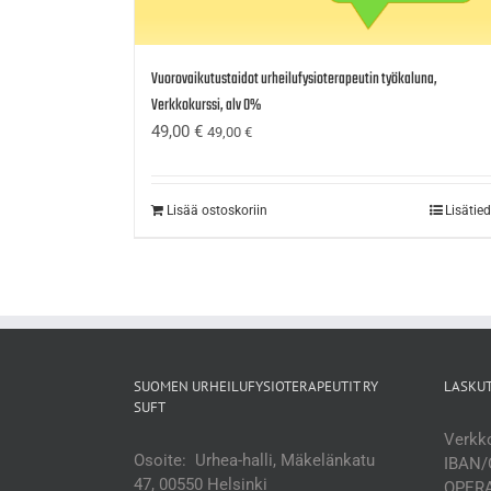
Vuorovaikutustaidot urheilufysioterapeutin työkaluna,
Verkkokurssi, alv 0%
49,00
€
49,00
€
Lisää ostoskoriin
Lisätie
SUOMEN URHEILUFYSIOTERAPEUTIT RY
LASKU
SUFT
Verkko
Osoite: Urhea-halli, Mäkelänkatu
IBAN/
47, 00550 Helsinki
OPERA