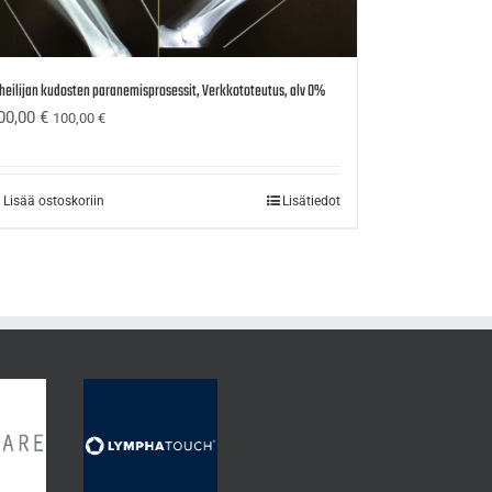
heilijan kudosten paranemisprosessit, Verkkototeutus, alv 0%
00,00
€
100,00
€
Lisää ostoskoriin
Lisätiedot