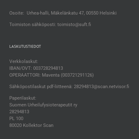
Osoite: Urhea-halli, Mäkelänkatu 47, 00550 Helsinki
Toimiston sähköposti: toimisto@suft.fi
LASKUTUSTIEDOT
Verkkolaskut:
IBAN/OVT: 003728294813
OPERAATTORI: Maventa (003721291126)
Sähköpostilaskut pdf-liitteenä: 28294813@scan.netvisor.fi
Paperilaskut:
Suomen Urheilufysioterapeutit ry
28294813
PL 100
80020 Kollektor Scan