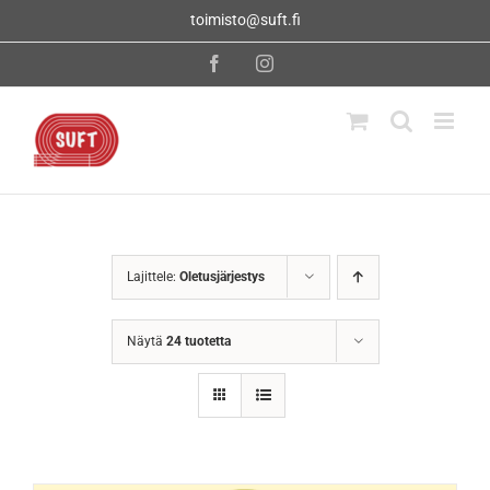
Skip
toimisto@suft.fi
to
content
Facebook
Instagram
Lajittele:
Oletusjärjestys
Näytä
24 tuotetta