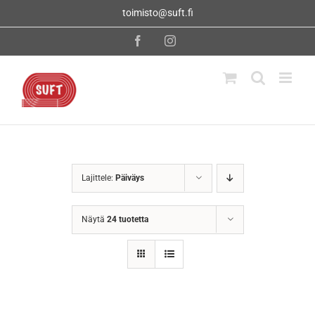
Skip
toimisto@suft.fi
to
content
Facebook
Instagram
Lajittele:
Päiväys
Näytä
24 tuotetta