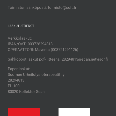
Toimiston sähköposti: toimisto@suft.fi
LASKUTUSTIEDOT
Verkkolaskut:
IBAN/OVT: 003728294813
OPERAATTORI: Maventa (003721291126)
Sähköpostilaskut pdf-liitteenä: 28294813@scan.netvisor.fi
Paperilaskut:
Suomen Urheilufysioterapeutit ry
28294813
PL 100
80020 Kollektor Scan