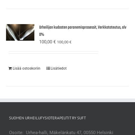
Urheilijan kudosten paranemisprosessit, Verkkototeutus, alv
0%
100,00
€
100,00
€
Lisää ostoskoriin
Lisätiedot
SUOMEN URHEILUFYSIOTERAPEUTIT RY SUFT
Osoite: Urhea-halli, Mäkelänkatu 47, 00550 Helsinki