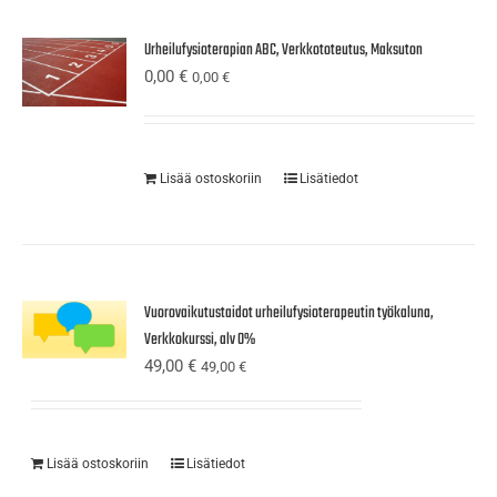
Urheilufysioterapian ABC, Verkkototeutus, Maksuton
0,00
€
0,00
€
Lisää ostoskoriin
Lisätiedot
Vuorovaikutustaidot urheilufysioterapeutin työkaluna,
Verkkokurssi, alv 0%
49,00
€
49,00
€
Lisää ostoskoriin
Lisätiedot