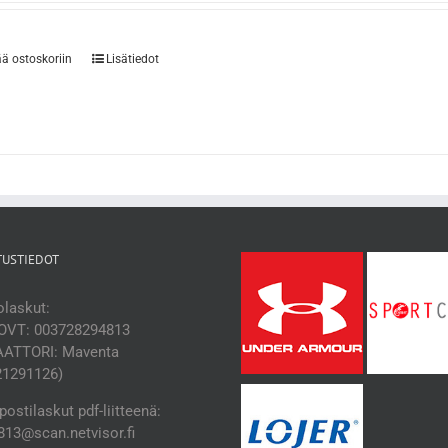
ää ostoskoriin
Lisätiedot
TUSTIEDOT
laskut:
OVT: 003728294813
ATTORI: Maventa
21291126)
ostilaskut pdf-liitteenä:
13@scan.netvisor.fi