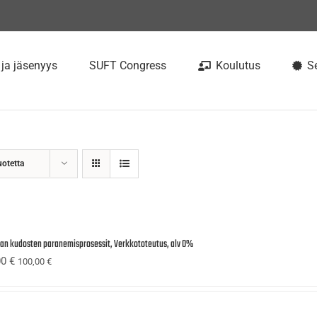
 ja jäsenyys
SUFT Congress
Koulutus
Se
uotetta
ijan kudosten paranemisprosessit, Verkkototeutus, alv 0%
00
€
100,00
€