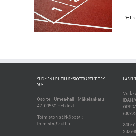
Lis
SUOMEN URHEILUFYSIOTERAPEUTIT RY
LASKU
SUFT
Verkko
Osoite: Urhea-halli, Mäkelänkatu
IBAN/
47, 00550 Helsinki
OPERA
(0037
Toimiston sähköposti:
toimisto@suft.fi
Sähköp
282948