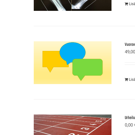
Lis
Vuorov
49,0
Lis
Urheil
0,00