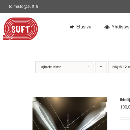
Skip
toimisto@suft.fi
to
content
Etusivu
Yhdistys
Lajittele:
hinta
Näytä
12 t
Urheil
100,