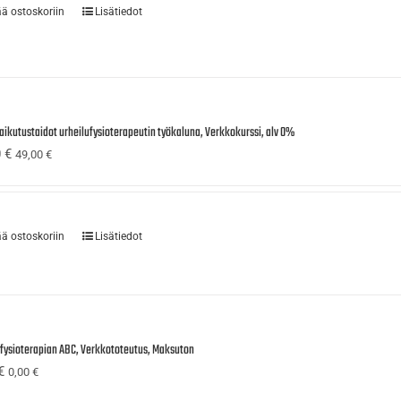
ää ostoskoriin
Lisätiedot
aikutustaidot urheilufysioterapeutin työkaluna, Verkkokurssi, alv 0%
0
€
49,00
€
ää ostoskoriin
Lisätiedot
ufysioterapian ABC, Verkkototeutus, Maksuton
€
0,00
€