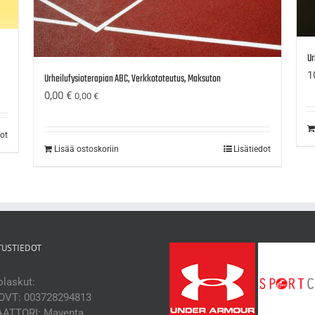
Ur
1
Urheilufysioterapian ABC, Verkkototeutus, Maksuton
0,00
€
0,00
€
dot
Lisää ostoskoriin
Lisätiedot
TUSTIEDOT
laskut:
OVT: 003728294813
ATTORI: Maventa