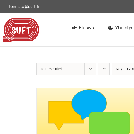
Skip
toimisto@suft.fi
to
content
Etusivu
Yhdistys
Lajittele:
Nimi
Näytä
12 t