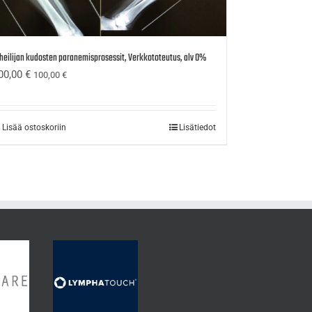
heilijan kudosten paranemisprosessit, Verkkototeutus, alv 0%
00,00
€
100,00
€
Lisää ostoskoriin
Lisätiedot