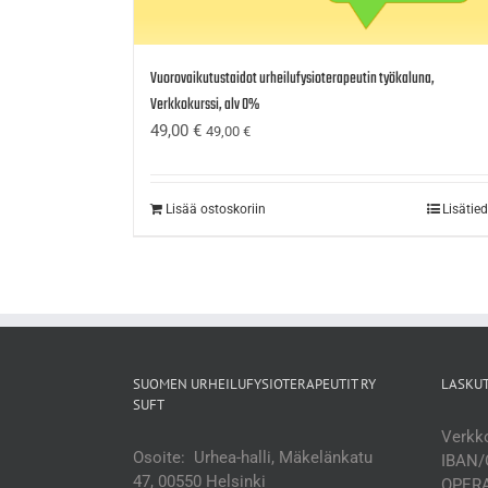
Vuorovaikutustaidot urheilufysioterapeutin työkaluna,
Verkkokurssi, alv 0%
49,00
€
49,00
€
Lisää ostoskoriin
Lisätie
SUOMEN URHEILUFYSIOTERAPEUTIT RY
LASKU
SUFT
Verkko
Osoite: Urhea-halli, Mäkelänkatu
IBAN/
47, 00550 Helsinki
OPERA