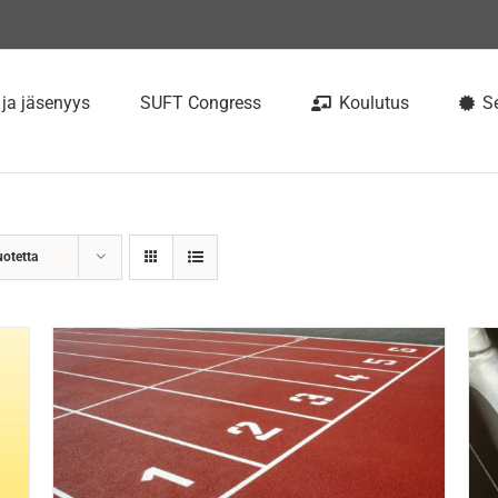
 ja jäsenyys
SUFT Congress
Koulutus
Se
uotetta