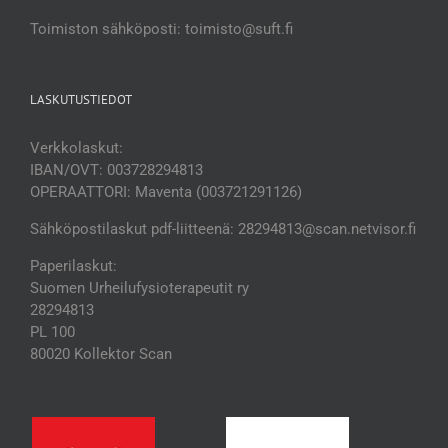
Toimiston sähköposti: toimisto@suft.fi
LASKUTUSTIEDOT
Verkkolaskut:
IBAN/OVT: 003728294813
OPERAATTORI: Maventa (003721291126)
Sähköpostilaskut pdf-liitteenä: 28294813@scan.netvisor.fi
Paperilaskut:
Suomen Urheilufysioterapeutit ry
28294813
PL 100
80020 Kollektor Scan