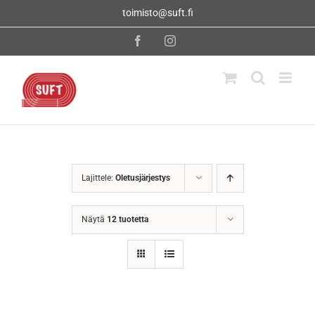
Skip
toimisto@suft.fi
to
content
Facebook
Instagram
Lajittele:
Oletusjärjestys
Näytä
12 tuotetta