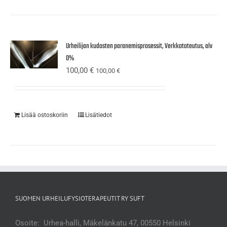
Urheilijan kudosten paranemisprosessit, Verkkototeutus, alv
0%
100,00
€
100,00
€
Lisää ostoskoriin
Lisätiedot
SUOMEN URHEILUFYSIOTERAPEUTIT RY SUFT
Osoite: Urhea-halli, Mäkelänkatu 47, 00550 Helsinki