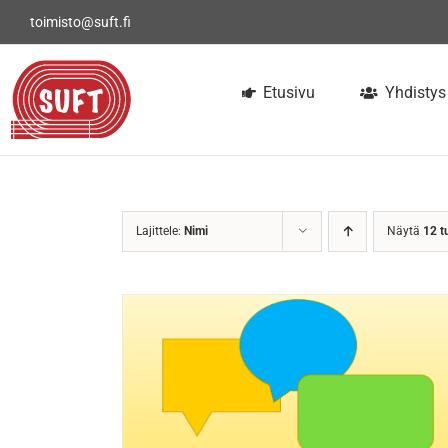
Skip
toimisto@suft.fi
to
content
Etusivu
Yhdistys
Lajittele:
Nimi
Näytä
12 t