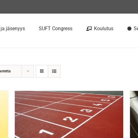
 ja jäsenyys
SUFT Congress
Koulutus
Se
uotetta