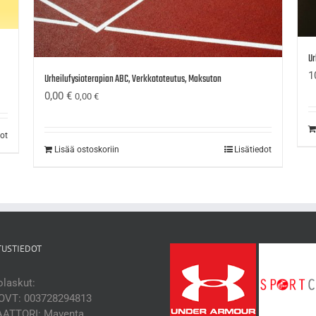
Ur
1
Urheilufysioterapian ABC, Verkkototeutus, Maksuton
0,00
€
0,00
€
dot
Lisää ostoskoriin
Lisätiedot
TUSTIEDOT
laskut:
OVT: 003728294813
ATTORI: Maventa