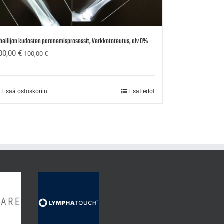
heilijan kudosten paranemisprosessit, Verkkototeutus, alv 0%
00,00
€
100,00
€
Lisää ostoskoriin
Lisätiedot