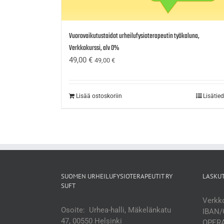
Vuorovaikutustaidot urheilufysioterapeutin työkaluna,
Verkkokurssi, alv 0%
49,00
€
49,00
€
Lisää ostoskoriin
Lisätie
SUOMEN URHEILUFYSIOTERAPEUTIT RY
LASKU
SUFT
Verkko
Osoite: Urhea-halli, Mäkelänkatu
IBAN/
47, 00550 Helsinki
OPERA