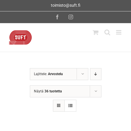
Skip
toimisto@suft.fi
to
content
Facebook
Instagram
Lajittele:
Arvostelu
Näytä
36 tuotetta