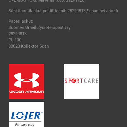
OPERAATTORI: Maventa (003721291126)
Sähköpostilaskut pdf-liitteenä: 28294813@scan.netvisor.fi
Paperilaskut:
Suomen Urheilufysioterapeutit ry
28294813
PL 100
80020 Kollektor Scan