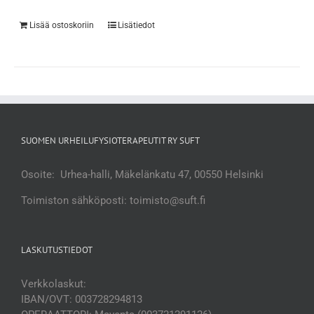
Lisää ostoskoriin
Lisätiedot
SUOMEN URHEILUFYSIOTERAPEUTIT RY SUFT
Osoite: Urhea-halli, Mäkelänkatu 47, 00550 Helsinki
Toimiston sähköposti: toimisto@suft.fi
LASKUTUSTIEDOT
Verkkolaskut:
IBAN/OVT: 003728294813