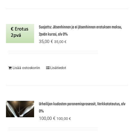
Suojattu: Jäsenhinnan ja ei jäsenhinnan erotuksen maksu,
2pvän kurssi, alv 0%
35,00
€
35,00
€
Lisää ostoskoriin
Lisätiedot
Urheilijan kudosten paranemisprosessit, Verkkototeutus, alv
0%
100,00
€
100,00
€