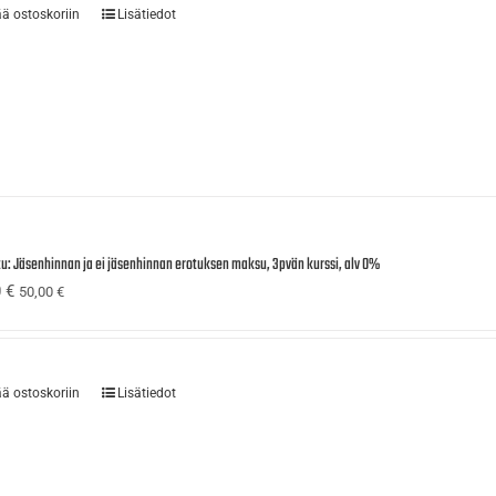
ää ostoskoriin
Lisätiedot
tu: Jäsenhinnan ja ei jäsenhinnan erotuksen maksu, 3pvän kurssi, alv 0%
0
€
50,00
€
ää ostoskoriin
Lisätiedot