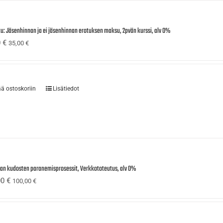
tu: Jäsenhinnan ja ei jäsenhinnan erotuksen maksu, 2pvän kurssi, alv 0%
0
€
35,00
€
ää ostoskoriin
Lisätiedot
ijan kudosten paranemisprosessit, Verkkototeutus, alv 0%
00
€
100,00
€