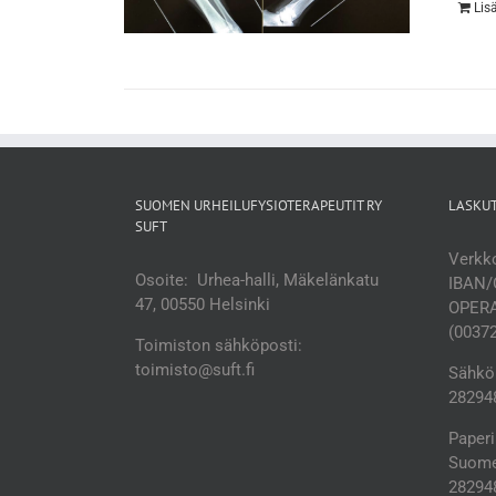
Lis
SUOMEN URHEILUFYSIOTERAPEUTIT RY
LASKU
SUFT
Verkko
Osoite: Urhea-halli, Mäkelänkatu
IBAN/
47, 00550 Helsinki
OPERA
(0037
Toimiston sähköposti:
toimisto@suft.fi
Sähköp
282948
Paperi
Suomen
28294