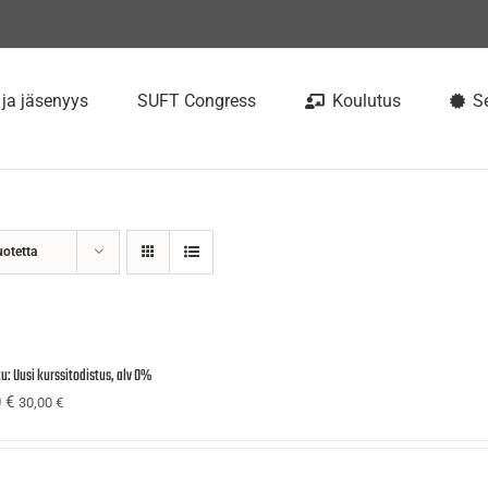
 ja jäsenyys
SUFT Congress
Koulutus
Se
uotetta
u: Uusi kurssitodistus, alv 0%
0
€
30,00
€