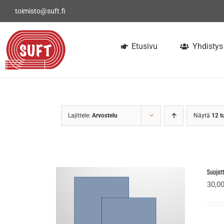
Skip
toimisto@suft.fi
to
content
Etusivu
Yhdistys
Lajittele:
Arvostelu
Näytä
12 t
Suojatt
30,0