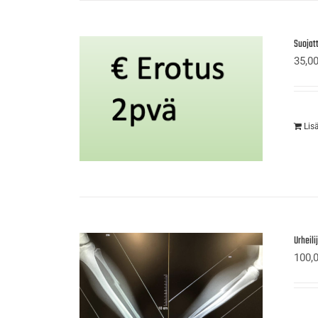
Suojat
35,0
Lis
Urheil
100,