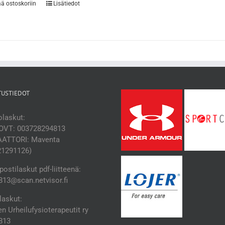
ää ostoskoriin
Lisätiedot
TUSTIEDOT
laskut:
OVT: 003728294813
ATTORI: Maventa
21291126)
ostilaskut pdf-liitteenä:
13@scan.netvisor.fi
laskut:
 Urheilufysioterapeutit ry
813