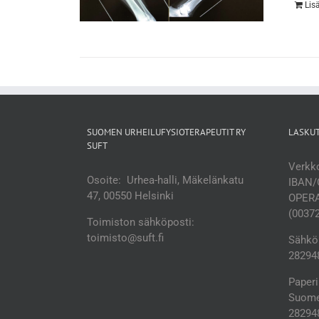
Lis
SUOMEN URHEILUFYSIOTERAPEUTIT RY
LASKU
SUFT
Verkko
Osoite: Urhea-halli, Mäkelänkatu
IBAN/
47, 00550 Helsinki
OPERA
(0037
Toimiston sähköposti:
toimisto@suft.fi
Sähköp
282948
Paperi
Suomen
28294