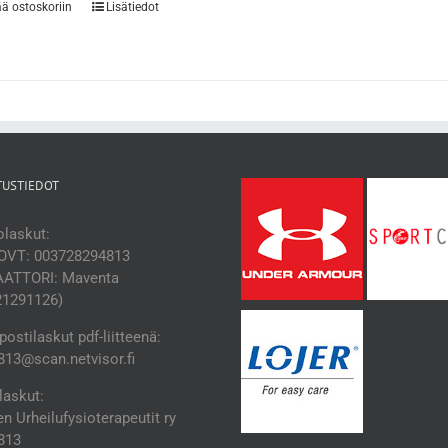
ää ostoskoriin
Lisätiedot
TUSTIEDOT
laskut:
OVT: 003728294813
ATTORI: Maventa
21291126)
ostilaskut pdf-liitteenä:
13@scan.netvisor.fi
laskut:
 Urheilufysioterapeutit ry
813