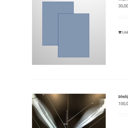
30,0
Lis
Urheil
100,