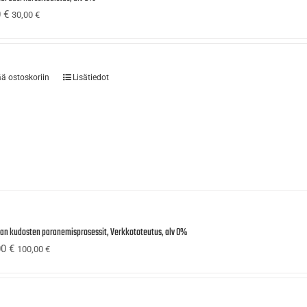
0
€
30,00
€
ää ostoskoriin
Lisätiedot
ijan kudosten paranemisprosessit, Verkkototeutus, alv 0%
00
€
100,00
€