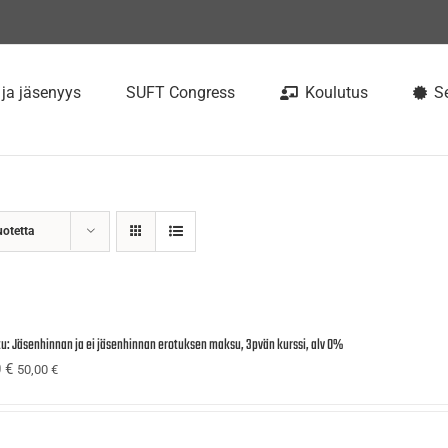
 ja jäsenyys
SUFT Congress
Koulutus
Se
uotetta
tu: Jäsenhinnan ja ei jäsenhinnan erotuksen maksu, 3pvän kurssi, alv 0%
0
€
50,00
€