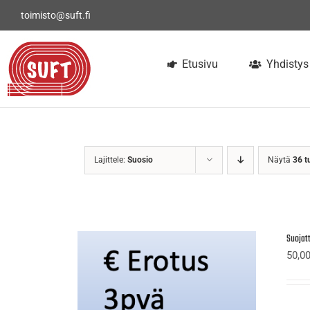
Skip
toimisto@suft.fi
to
content
Etusivu
Yhdistys
Lajittele:
Suosio
Näytä
36 t
Suojat
50,0