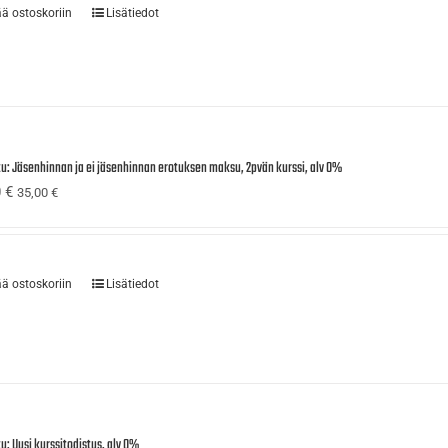
ää ostoskoriin
Lisätiedot
tu: Jäsenhinnan ja ei jäsenhinnan erotuksen maksu, 2pvän kurssi, alv 0%
0
€
35,00
€
ää ostoskoriin
Lisätiedot
u: Uusi kurssitodistus, alv 0%