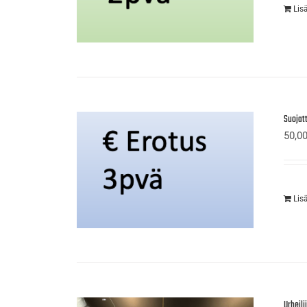
Lis
Suojat
50,0
Lis
Urheil