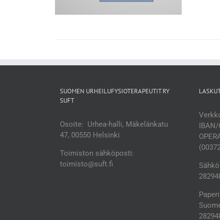
SUOMEN URHEILUFYSIOTERAPEUTIT RY
LASKU
SUFT
Verkko
Osoite: Urhea-halli, Mäkelänkatu
IBAN/
47, 00550 Helsinki
OPERA
(0037
Toimiston sähköposti:
toimisto@suft.fi
Sähköp
282948
Paperi
Suomen
28294