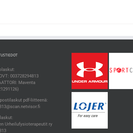
TUSTIEDOT
laskut:
OVT: 003728294813
ATTORI: Maventa
21291126)
ostilaskut pdf-liitteenä:
13@scan.netvisor.fi
laskut:
 Urheilufysioterapeutit ry
813