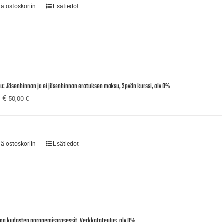
ää ostoskoriin
Lisätiedot
tu: Jäsenhinnan ja ei jäsenhinnan erotuksen maksu, 3pvän kurssi, alv 0%
0
€
50,00
€
ää ostoskoriin
Lisätiedot
ijan kudosten paranemisprosessit, Verkkototeutus, alv 0%