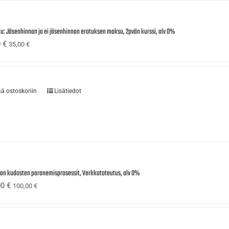
tu: Jäsenhinnan ja ei jäsenhinnan erotuksen maksu, 2pvän kurssi, alv 0%
0
€
35,00
€
ää ostoskoriin
Lisätiedot
ijan kudosten paranemisprosessit, Verkkototeutus, alv 0%
00
€
100,00
€