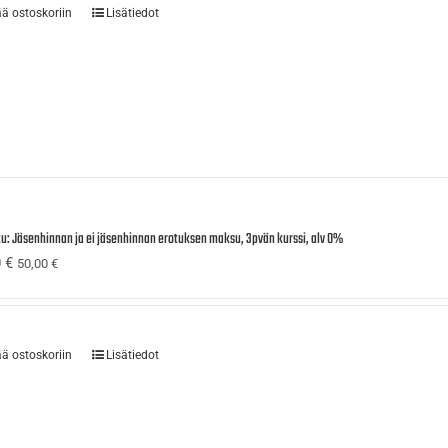
ää ostoskoriin
Lisätiedot
tu: Jäsenhinnan ja ei jäsenhinnan erotuksen maksu, 3pvän kurssi, alv 0%
0
€
50,00
€
ää ostoskoriin
Lisätiedot