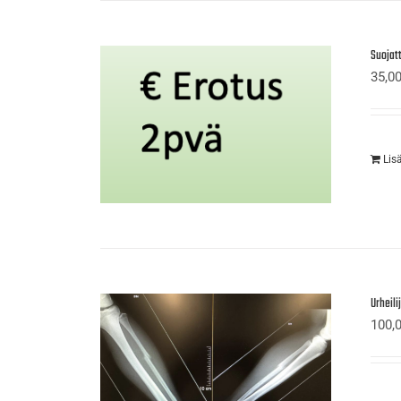
Suojat
35,0
Lis
Urheil
100,