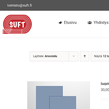
Skip
toimisto@suft.fi
to
content
Etusivu
Yhdistys
Lajittele:
Arvostelu
Näytä
12 t
Suojatt
30,0