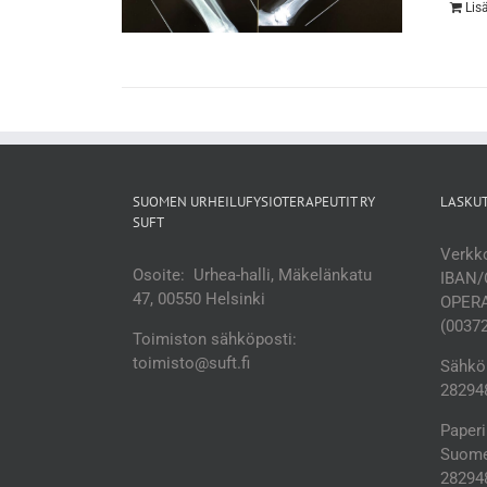
Lis
SUOMEN URHEILUFYSIOTERAPEUTIT RY
LASKU
SUFT
Verkko
Osoite: Urhea-halli, Mäkelänkatu
IBAN/
47, 00550 Helsinki
OPERA
(0037
Toimiston sähköposti:
toimisto@suft.fi
Sähköp
282948
Paperi
Suomen
28294