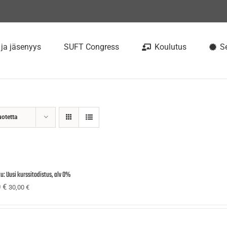
 ja jäsenyys
SUFT Congress
Koulutus
Se
uotetta
u: Uusi kurssitodistus, alv 0%
0
€
30,00
€