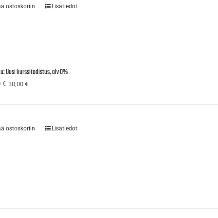
ää ostoskoriin
Lisätiedot
u: Uusi kurssitodistus, alv 0%
0
€
30,00
€
ää ostoskoriin
Lisätiedot