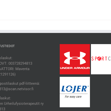
TUSTIEDOT
laskut:
OVT: 003728294813
ATTORI: Maventa
21291126)
ostilaskut pdf-liitteenä:
13@scan.netvisor.fi
laskut:
 Urheilufysioterapeutit ry
813