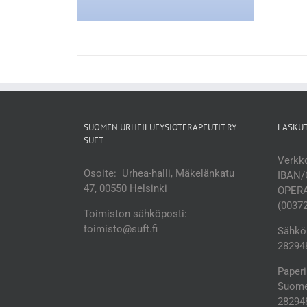
SUOMEN URHEILUFYSIOTERAPEUTIT RY
LASKU
SUFT
Verkko
Osoite: Urhea-halli, Mäkelänkatu
IBAN/
47, 00550 Helsinki
OPERA
(0037
Toimiston sähköposti:
toimisto@suft.fi
Sähköp
282948
Paperi
Suomen
28294