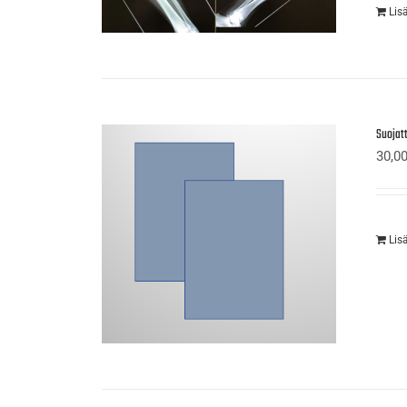
Lis
Suojatt
30,0
Lis