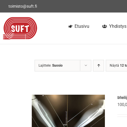
Skip
toimisto@suft.fi
to
content
Etusivu
Yhdistys
Lajittele:
Suosio
Näytä
12 t
Urheil
100,