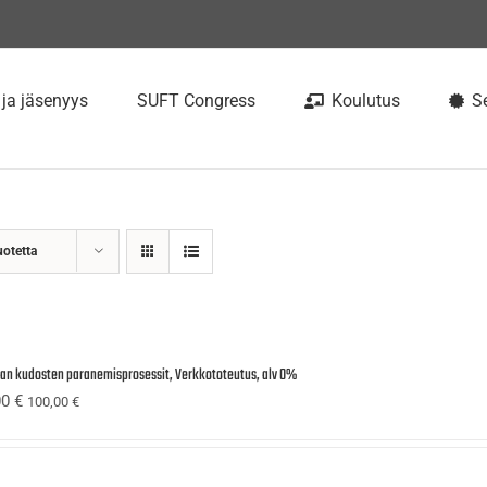
 ja jäsenyys
SUFT Congress
Koulutus
Se
uotetta
ijan kudosten paranemisprosessit, Verkkototeutus, alv 0%
00
€
100,00
€