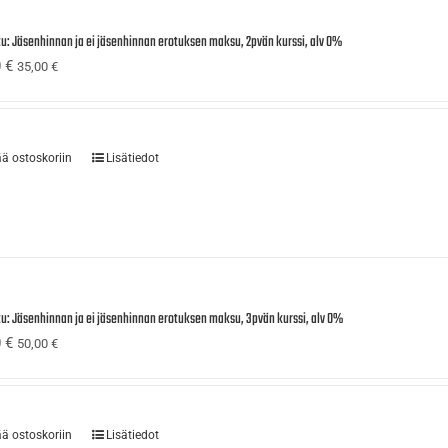
tu: Jäsenhinnan ja ei jäsenhinnan erotuksen maksu, 2pvän kurssi, alv 0%
0
€
35,00
€
ää ostoskoriin
Lisätiedot
tu: Jäsenhinnan ja ei jäsenhinnan erotuksen maksu, 3pvän kurssi, alv 0%
0
€
50,00
€
ää ostoskoriin
Lisätiedot