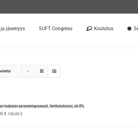
 ja jäsenyys
SUFT Congress
Koulutus
Se
uotetta
ijan kudosten paranemisprosessit, Verkkototeutus, alv 0%
00
€
100,00
€