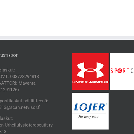
TUSTIEDOT
laskut:
OVT: 003728294813
ATTORI: Maventa
21291126)
ostilaskut pdf-liitteenä:
13@scan.netvisor.fi
laskut:
 Urheilufysioterapeutit ry
813