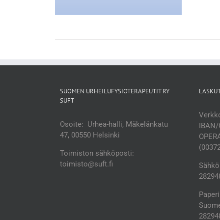
SUOMEN URHEILUFYSIOTERAPEUTIT RY
LASKU
SUFT
Verkko
Osoite: Urhea-halli, Mäkelänkatu
IBAN/
47, 00550 Helsinki
OPERA
(0037
Toimiston sähköposti:
toimisto@suft.fi
Sähköp
282948
Paperi
Suomen
28294