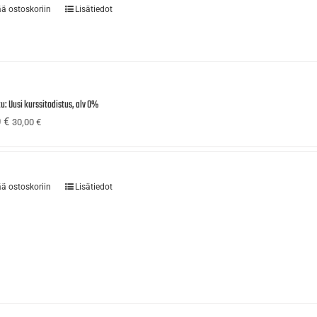
ää ostoskoriin
Lisätiedot
u: Uusi kurssitodistus, alv 0%
0
€
30,00
€
ää ostoskoriin
Lisätiedot