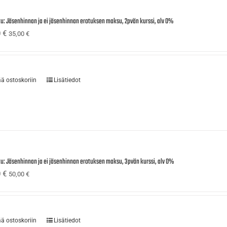
tu: Jäsenhinnan ja ei jäsenhinnan erotuksen maksu, 2pvän kurssi, alv 0%
0
€
35,00
€
ää ostoskoriin
Lisätiedot
tu: Jäsenhinnan ja ei jäsenhinnan erotuksen maksu, 3pvän kurssi, alv 0%
0
€
50,00
€
ää ostoskoriin
Lisätiedot