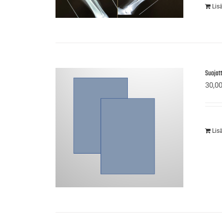
Lis
Suojatt
30,0
Lis