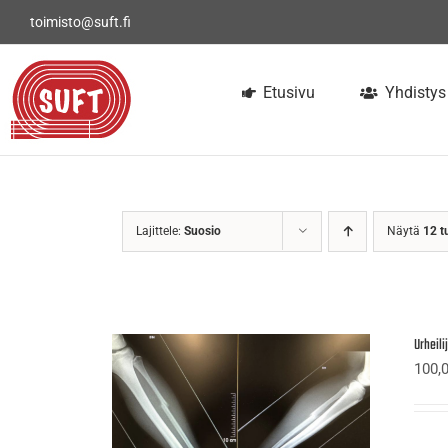
Skip
toimisto@suft.fi
to
content
Etusivu
Yhdistys
Lajittele:
Suosio
Näytä
12 t
Urheil
100,