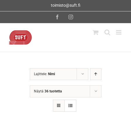
Skip
toimisto@suft.fi
to
content
Facebook
Instagram
Lajittele:
Nimi
Näytä
36 tuotetta