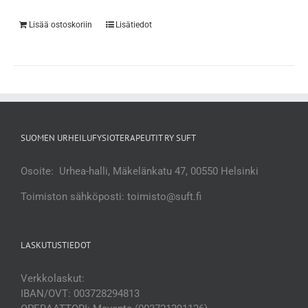
Lisää ostoskoriin
Lisätiedot
SUOMEN URHEILUFYSIOTERAPEUTIT RY SUFT
Osoite: Urhea-halli, Mäkelänkatu 47, 00550 Helsinki
Toimiston sähköposti: toimisto@suft.fi
LASKUTUSTIEDOT
Verkkolaskut:
IBAN/OVT: 003728294813