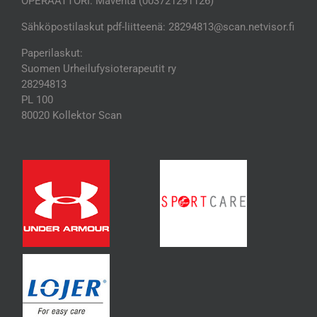
OPERAATTORI: Maventa (003721291126)
Sähköpostilaskut pdf-liitteenä: 28294813@scan.netvisor.fi
Paperilaskut:
Suomen Urheilufysioterapeutit ry
28294813
PL 100
80020 Kollektor Scan