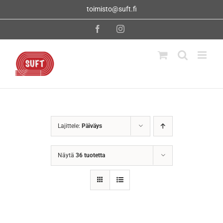
Skip
toimisto@suft.fi
to
content
Facebook
Instagram
Lajittele:
Päiväys
Näytä
36 tuotetta