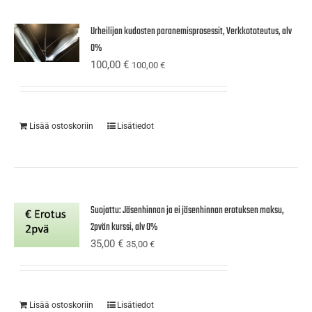
Urheilijan kudosten paranemisprosessit, Verkkototeutus, alv
0%
100,00
€
100,00
€
Lisää ostoskoriin
Lisätiedot
Suojattu: Jäsenhinnan ja ei jäsenhinnan erotuksen maksu,
2pvän kurssi, alv 0%
35,00
€
35,00
€
Lisää ostoskoriin
Lisätiedot