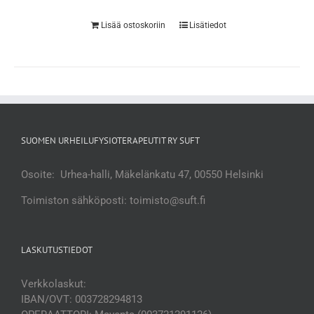
Lisää ostoskoriin
Lisätiedot
SUOMEN URHEILUFYSIOTERAPEUTIT RY SUFT
Osoite: Urhea-halli, Mäkelänkatu 47, 00550 Helsinki
Toimiston sähköposti: toimisto@suft.fi
LASKUTUSTIEDOT
Verkkolaskut:
IBAN/OVT: 003728294813