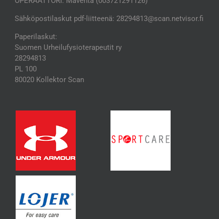
OPERAATTORI: Maventa (003721291126)
Sähköpostilaskut pdf-liitteenä: 28294813@scan.netvisor.fi
Paperilaskut:
Suomen Urheilufysioterapeutit ry
28294813
PL 100
80020 Kollektor Scan