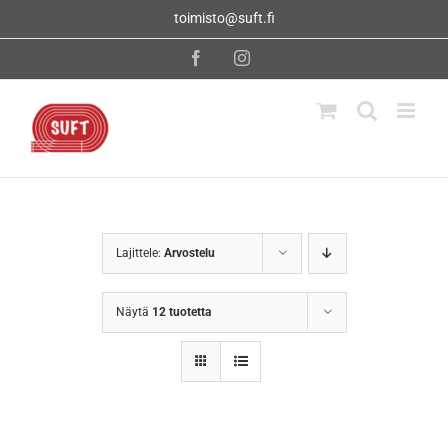
Skip
toimisto@suft.fi
to
content
Facebook
Instagram
Lajittele:
Arvostelu
Näytä
12 tuotetta