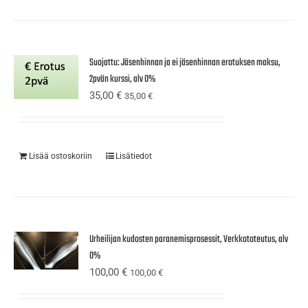
Suojattu: Jäsenhinnan ja ei jäsenhinnan erotuksen maksu,
2pvän kurssi, alv 0%
35,00
€
35,00
€
Lisää ostoskoriin
Lisätiedot
Urheilijan kudosten paranemisprosessit, Verkkototeutus, alv
0%
100,00
€
100,00
€