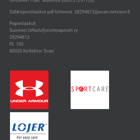
OPERAATTORI: Maventa (003721291126)
Sähköpostilaskut pdf-liitteenä: 28294813@scan.netvisor.fi
Paperilaskut:
Suomen Urheilufysioterapeutit ry
28294813
PL 100
80020 Kollektor Scan