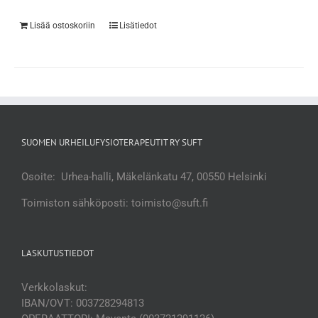
Lisää ostoskoriin
Lisätiedot
SUOMEN URHEILUFYSIOTERAPEUTIT RY SUFT
Osoite: Urhea-halli, Mäkelänkatu 47, 00550 Helsinki
Toimiston sähköposti: toimisto@suft.fi
LASKUTUSTIEDOT
Verkkolaskut:
IBAN/OVT: 003728294813