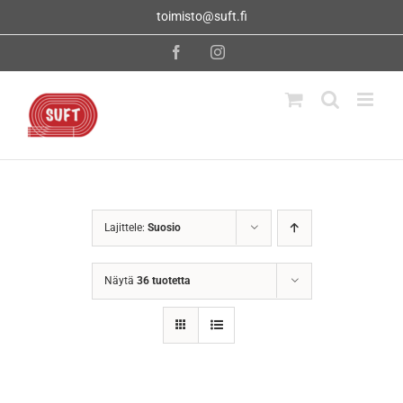
Skip
toimisto@suft.fi
to
content
Facebook
Instagram
Lajittele:
Suosio
Näytä
36 tuotetta