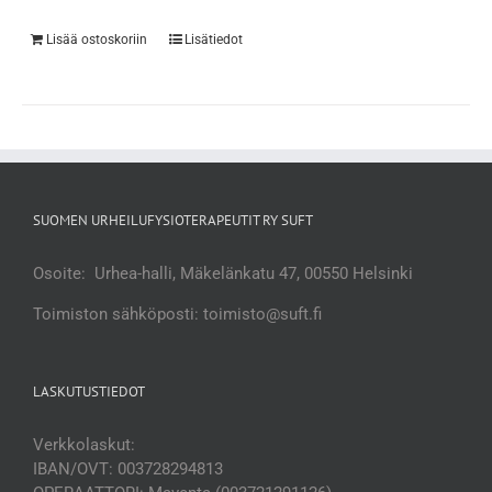
Lisää ostoskoriin
Lisätiedot
SUOMEN URHEILUFYSIOTERAPEUTIT RY SUFT
Osoite: Urhea-halli, Mäkelänkatu 47, 00550 Helsinki
Toimiston sähköposti: toimisto@suft.fi
LASKUTUSTIEDOT
Verkkolaskut:
IBAN/OVT: 003728294813