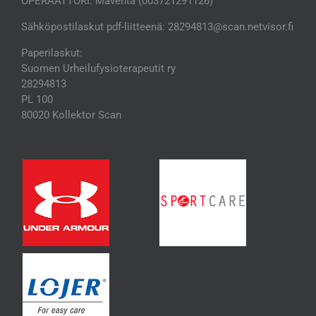
OPERAATTORI: Maventa (003721291126)
Sähköpostilaskut pdf-liitteenä: 28294813@scan.netvisor.fi
Paperilaskut:
Suomen Urheilufysioterapeutit ry
28294813
PL 100
80020 Kollektor Scan