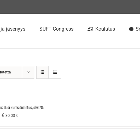
 ja jäsenyys
SUFT Congress
Koulutus
Se
uotetta
u: Uusi kurssitodistus, alv 0%
0
€
30,00
€