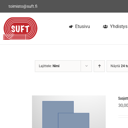
Skip
toimisto@suft.fi
to
content
Etusivu
Yhdistys
Lajittele:
Nimi
Näytä
24 t
Suojatt
30,0