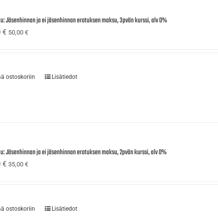
tu: Jäsenhinnan ja ei jäsenhinnan erotuksen maksu, 3pvän kurssi, alv 0%
0
€
50,00
€
ää ostoskoriin
Lisätiedot
tu: Jäsenhinnan ja ei jäsenhinnan erotuksen maksu, 2pvän kurssi, alv 0%
0
€
35,00
€
ää ostoskoriin
Lisätiedot