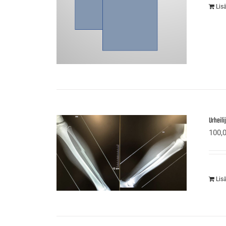
Lis
Urheil
100,
Lis