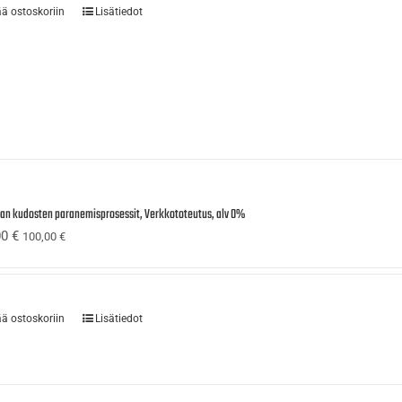
ää ostoskoriin
Lisätiedot
ijan kudosten paranemisprosessit, Verkkototeutus, alv 0%
00
€
100,00
€
ää ostoskoriin
Lisätiedot