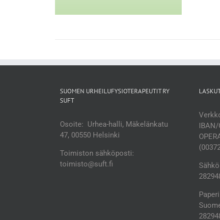
SUOMEN URHEILUFYSIOTERAPEUTIT RY
LASKU
SUFT
Verkko
Osoite: Urhea-halli, Mäkelänkatu
IBAN/
47, 00550 Helsinki
OPERA
(0037
Toimiston sähköposti:
toimisto@suft.fi
Sähköp
282948
Paperi
Suomen
28294