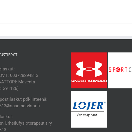
TUSTIEDOT
laskut:
OVT: 003728294813
ATTORI: Maventa
21291126)
ostilaskut pdf-liitteenä:
13@scan.netvisor.fi
laskut:
 Urheilufysioterapeutit ry
813