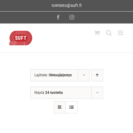
Skip
toimisto@suft.fi
to
content
Facebook
Instagram
Lajittele:
Oletusjärjestys
Näytä
24 tuotetta