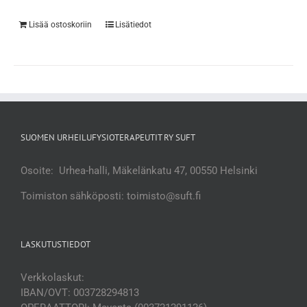
Lisää ostoskoriin
Lisätiedot
SUOMEN URHEILUFYSIOTERAPEUTIT RY SUFT
Osoite: Urhea-halli, Mäkelänkatu 47, 00550 Helsinki
Toimiston sähköposti: toimisto@suft.fi
LASKUTUSTIEDOT
Verkkolaskut:
IBAN/OVT: 003728294813