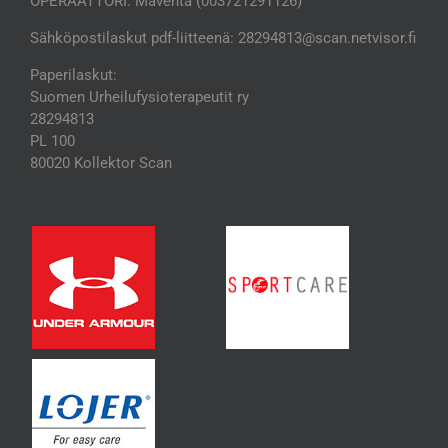
OPERAATTORI: Maventa (003721291126)
Sähköpostilaskut pdf-liitteenä: 28294813@scan.netvisor.fi
Paperilaskut:
Suomen Urheilufysioterapeutit ry
28294813
PL 100
80020 Kollektor Scan