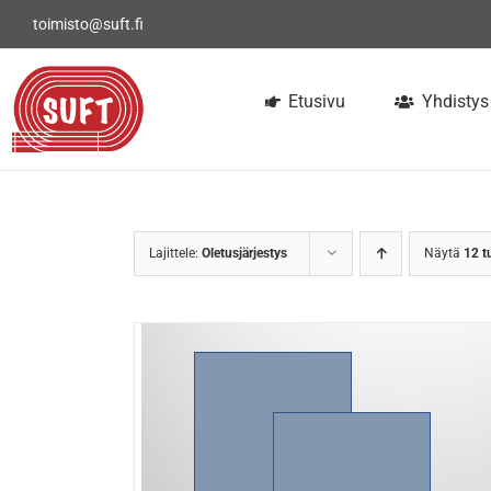
Skip
toimisto@suft.fi
to
content
Etusivu
Yhdistys
Lajittele:
Oletusjärjestys
Näytä
12 t