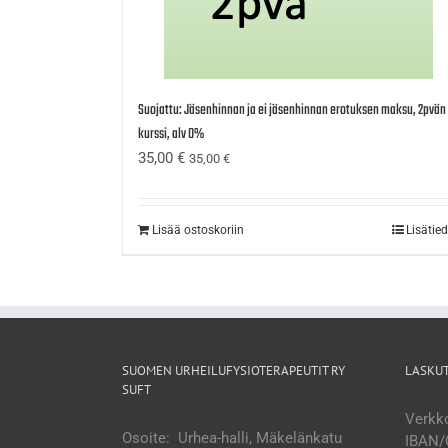
Suojattu: Jäsenhinnan ja ei jäsenhinnan erotuksen maksu, 2pvän
kurssi, alv 0%
35,00
€
35,00
€
Lisää ostoskoriin
Lisätie
SUOMEN URHEILUFYSIOTERAPEUTIT RY
LASKU
SUFT
Verkko
Osoite: Urhea-halli, Mäkelänkatu
IBAN/