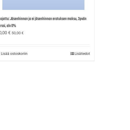
ojattu: Jäsenhinnan ja ei jäsenhinnan erotuksen maksu, 3pvän
rssi, alv 0%
0,00
€
50,00
€
Lisää ostoskoriin
Lisätiedot