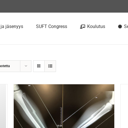
 ja jäsenyys
SUFT Congress
Koulutus
Se
uotetta