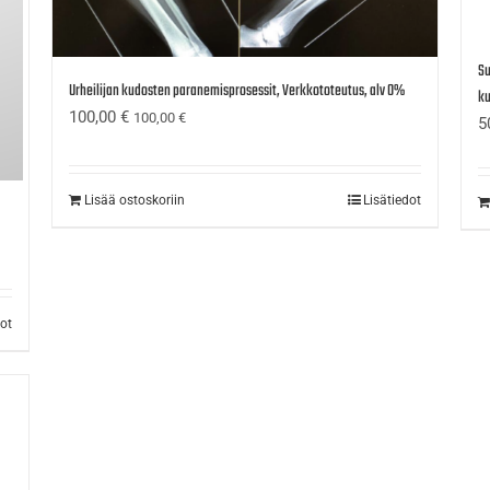
Su
Urheilijan kudosten paranemisprosessit, Verkkototeutus, alv 0%
ku
100,00
€
100,00
€
5
Lisää ostoskoriin
Lisätiedot
dot