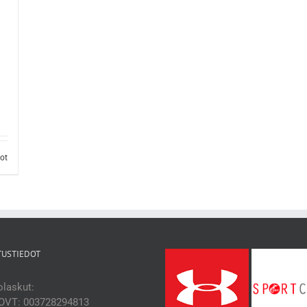
dot
TUSTIEDOT
laskut:
OVT: 003728294813